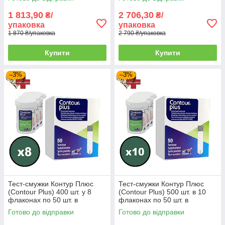
6
ідеально підійдуть для домашнього
1 813,90
2 706,30
₴/
₴/
застосування. Простота в експлуатації
упаковка
упаковка
дозволяє використовувати їх літнім людям і
1 870 ₴/упаковка
2 790 ₴/упаковка
дітям. Вони не потребують спеціальних
медичних знань.
Купити
Купити
–3%
–3%
Найпопулярніші товари із цієї
категорії
Тест-смужки Контур Плюс
Тест-смужки Контур Плюс
(Contour Plus) 400 шт. у 8
(Contour Plus) 500 шт. в 10
флаконах по 50 шт. в
флаконах по 50 шт. в
упаковці
упаковці
Готово до відправки
Готово до відправки