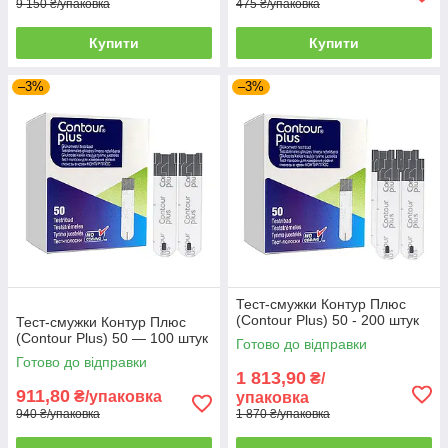
9 150 ₴/упаковка
475 ₴/упаковка
Тест-смужки Контур Плюс (В роздріб)
Купити
Купити
Товари в роздріб - такий тип товарів ви можете
–3%
–3%
придбати будь-яким зручним для вас способом, але
в даному випадку відсутня підтримка "Prom Оплати".
Для більш вигідних покупок ми рекомендуємо вам
ознайомитися з нашим
"Оптовим"
і
"Акційним"
розділом для відстеження розпродажів та акційних
пропозицій.
Тест-смужки Контур Плюс
(Contour Plus) 50 - 200 штук
Тест-смужки Контур Плюс
(Contour Plus) 50 — 100 штук
Готово до відправки
Готово до відправки
1 813,90
₴/
911,80
₴/упаковка
упаковка
940 ₴/упаковка
1 870 ₴/упаковка