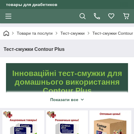
товары для диабетиков
Товари та послуги
Тест-смужки
Тест-смужки Contour
Тест-смужки Contour Plus
Інноваційні тест-смужки для
домашнього використання
Contour Plus
Показати все
Унікальні тест-смужки
Contour Plus для
контролю рівня цукру в
крові. Результат всього
5
через
секунд!