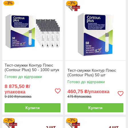
–3%
–3%
поставляє витратні матеріали безпосередньо від
виробника і гарантує стабільну німецька якість. Купуйте
тест-смужки на нашому сайті за найдоступнішою
ціною!
Тест-смужки Контур Плюс
(Contour Plus) 50 - 1000 штук
Тест-смужки Контур Плюс
(Contour Plus) 50 шт
Готово до відправки
Готово до відправки
8 875,50
₴/
460,75
₴/упаковка
упаковка
9 150 ₴/упаковка
475 ₴/упаковка
Купити
Купити
–3%
–3%