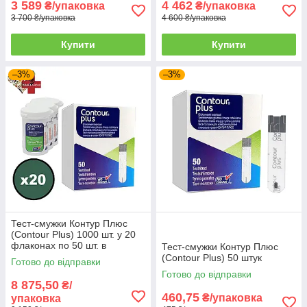
3 589
4 462
₴/упаковка
₴/упаковка
3 700 ₴/упаковка
4 600 ₴/упаковка
Тест-смужки Контур Плюс (Акційні)
Купити
Купити
–3%
–3%
Акційні товари - для такого типу товарів є можливість
купівлі через "Prom Оплата". Безкоштовна доставка
у разі замовлення в точку видачі Розетка.
Тест-смужки Контур Плюс
(Contour Plus) 1000 шт. у 20
флаконах по 50 шт. в
Тест-смужки Контур Плюс
упаковці
(Contour Plus) 50 штук
Готово до відправки
Готово до відправки
8 875,50
₴/
460,75
₴/упаковка
упаковка