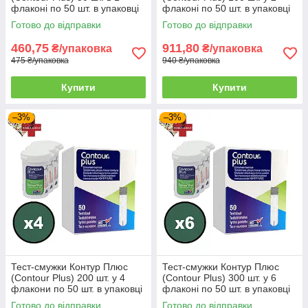
Знадобиться мінімальна кількість крові для
2
флаконі по 50 шт. в упаковці
флаконі по 50 шт. в упаковці
проведення тесту в домашніх умовах.
Готово до відправки
Готово до відправки
Забірний кінчик тест-смужки повністю вбирає
зразок завдяки технології Sip-in Sampling.
460,75
911,80
₴/упаковка
₴/упаковка
475 ₴/упаковка
940 ₴/упаковка
Технологія Second-Chance дозволяє
3
протягом 30 секунд додати крові на тест-
Купити
Купити
смужку в разі її нестачі. Глюкометр Contour
Plus сам визначає рівень заповнення тест-
смужки.
–3%
–3%
Витратні матеріали для глюкометрів
4
дозволяють виявити рівень цукру в крові з
високою точністю і має широкий діапазон
визначення від 0,6 ммоль/л до 33,3 ммоль/л,
що дозволяє строго контролювати його
рівень.
Вся продукція оригінальна і поставляється
5
безпосередньо від всесвітньо відомого
виробника — компанії Bayer. Ви можете
бути на 100% впевнені в правильності
Тест-смужки Контур Плюс
Тест-смужки Контур Плюс
(Contour Plus) 200 шт. у 4
(Contour Plus) 300 шт. у 6
отриманих результатів.
флакони по 50 шт. в упаковці
флаконі по 50 шт. в упаковці
Тест-смужки для глюкометрів Контур Плюс
Готово до відправки
Готово до відправки