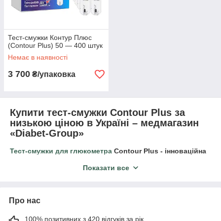
Тест-смужки Контур Плюс
(Contour Plus) 50 — 400 штук
Немає в наявності
3 700
₴/упаковка
Купити тест-смужки Contour Plus за
низькою ціною в Україні – медмагазин
«Diabet-Group»
Тест-смужки для глюкометра
Contour Plus - інноваційна
розробка медиків, що дозволяє проводити точну
Показати все
діагностику рівня цукру в домашніх умовах. Принцип
роботи стікера надзвичайно простий, розібратися з
правилами проведення тесту легко на інтуїтивному
рівні. Незважаючи на демократичну вартість витратного
Про нас
матеріалу, точність аналізів з його застосуванням не
викликає сумніву у ендокринологів.
100% позитивних з 420 відгуків за рік