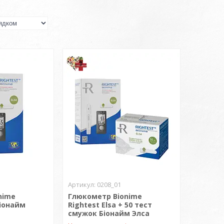
0208_01
nime
Глюкометр Bionime
Біонайм
Rightest Elsa + 50 тест
смужок Біонайм Элса