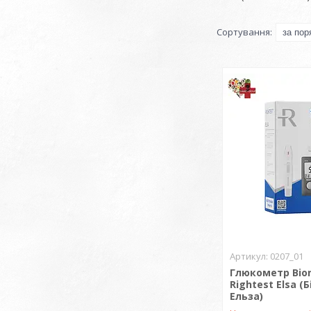
0207_01
Глюкометр Bio
Rightest Elsa (
Ельза)