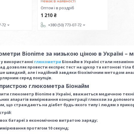
і
Немає в наявності
Оптом і в роздріб
1 210 ₴
7-72
+380 (50) 773-07-72
метри Bionime за низькою ціною в Україні – 
і у використанні
глюкометри
Біонайм в Україні стали незамінн
 дозволяє провести експрес тест на цукор та кетонові тіла бе
ше швидкий, але і надійний завдяки біохімічним методом анал
улярним серед покупців.
 пристрою глюкометра Біонайм
пити глюкометр Bionime в Україні, вважається медичною техн
ьних апаратів вимірювання концентрації глюкози за допомо
ам, що страждають на діабет будь-якого типу і людям з прик
стрій:
двох батареї з економічною витратою заряду;
имірювання протягом 10 секунд;