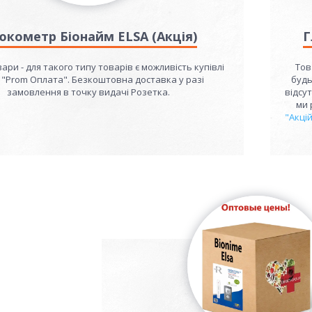
юкометр Біонайм ELSA (Акція)
Г
вари - для такого типу товарів є можливість купівлі
Тов
 "Prom Оплата". Безкоштовна доставка у разі
будь
замовлення в точку видачі Розетка.
відсу
ми 
"Акці