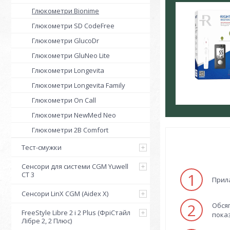
Глюкометри Bionime
Глюкометри SD CodeFree
Глюкометри GlucoDr
Глюкометри GluNeo Lite
Глюкометри Longevita
Глюкометри Longevita Family
Глюкометри On Call
Глюкометри NewMed Neo
Глюкометри 2B Comfort
Тест-смужки
Сенсори для системи CGM Yuwell
1
CT 3
Прила
Сенсори LinX CGM (Aidex X)
2
Обсяг
FreeStyle Libre 2 і 2 Plus (ФріСтайл
показн
Лібре 2, 2 Плюс)