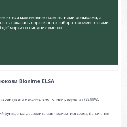
різняються максимально компактними розмірами, а
чність показань порівнянна з лабораторними тестами.
 цієї марки на вигідних умовах.
люкози Bionime ELSA
є гарантувати максимально точний результат (99,99%).
акий функціонал дозволить вам подивитися середні значення