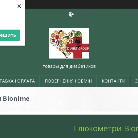
×
машинистовская, Киев , филиал в 
Україна
решить
товары для диабетиков
ТАВКА І ОПЛАТА
ПОВЕРНЕННЯ І ОБМІН
КОНТАКТИ
 Bionime
Глюкометри Bio