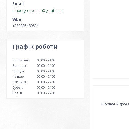
diabetgroup1111@gmail.com
+380935480624
Графік роботи
Понеділок
09:00
24:00
Вівторок
09:00
24:00
Середа
09:00
24:00
Четвер
09:00
24:00
Пʼятниця
09:00
24:00
Субота
09:00
24:00
Неділя
09:00
24:00
Bionime Righte