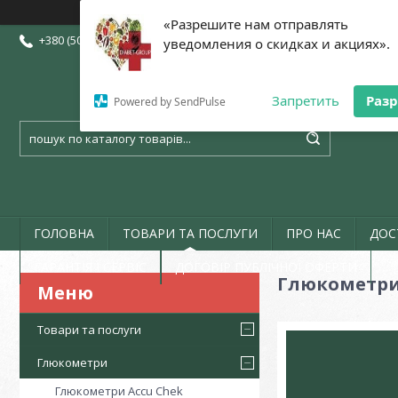
«Разрешите нам отправлять
+380 (50) 773-07-72
+380 (73) 773-07-72
+380 (97) 773-07-72
уведомления о скидках и акциях».
Запретить
Раз
Powered by SendPulse
ГОЛОВНА
ТОВАРИ ТА ПОСЛУГИ
ПРО НАС
ДОС
ГАРАНТІЯ І СЕРВІС
ДОГОВІР ПУБЛІЧНОЇ ОФЕРТИ
Глюкометри
Товари та послуги
Глюкометри
Глюкометри Accu Chek