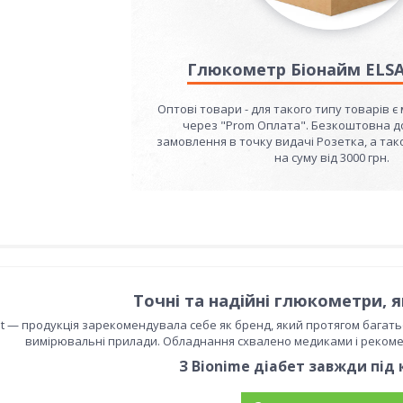
Глюкометр Біонайм ELSA
Оптові товари - для такого типу товарів є 
через "Prom Оплата". Безкоштовна до
замовлення в точку видачі Розетка, а так
на суму від 3000 грн.
Точні та надійні глюкометри, я
st — продукція зарекомендувала себе як бренд, який протягом багатьо
вимірювальні прилади. Обладнання схвалено медиками і реком
З Bionime діабет завжди під