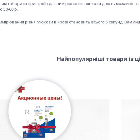
икі габарити пристроїв для вимірювання глюкози дають можливість бр
о 50-60 р.
имірювання рівня глюкози в крові становить всього 5 секунд. Вам ли
.
Найпопулярніші товари із ці