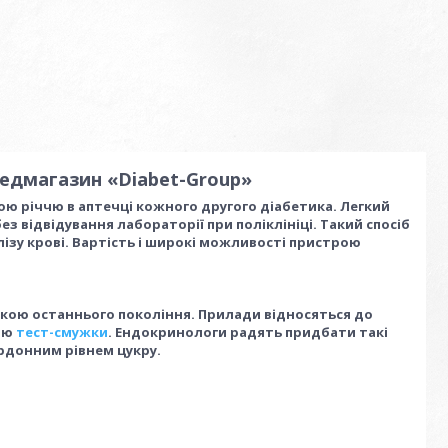
медмагазин «Diabet-Group»
ою річчю в аптечці кожного другого діабетика. Легкий
з відвідування лабораторії при поліклініці. Такий спосіб
ізу крові. Вартість і широкі можливості пристрою
ікою останнього покоління. Прилади відносяться до
гою
тест-смужки
. Ендокринологи радять придбати такі
ордонним рівнем цукру.