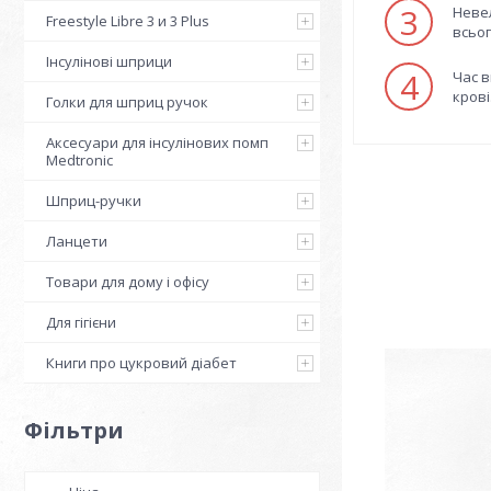
3
Невел
Freestyle Libre 3 и 3 Plus
всьог
Інсулінові шприци
4
Час в
крові
Голки для шприц ручок
Аксесуари для інсулінових помп
Medtronic
Шприц-ручки
Ланцети
Товари для дому і офісу
Для гігієни
Книги про цукровий діабет
Фільтри