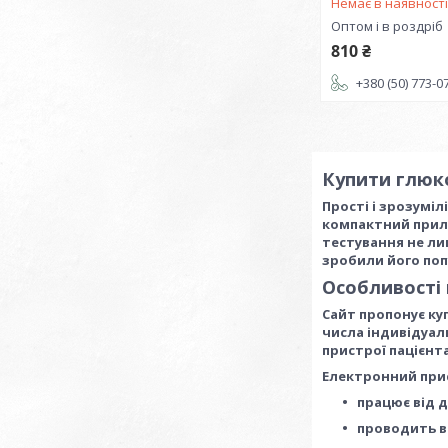
Немає в наявност
Оптом і в роздріб
810 ₴
+380 (50) 773-0
Купити глюко
Прості і зрозуміл
компактний прилад
тестування не ли
зробили його поп
Особливості
Сайт пропонує ку
числа індивідуал
пристрої пацієнт
Електронний при
працює від 
проводить в