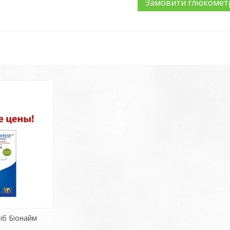
Замовити глюкомет
іб Біонайм