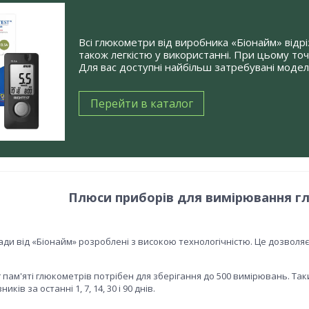
Всі глюкометри від виробника «Біонайм» від
також легкістю у використанні. При цьому то
Для вас доступні найбільш затребувані моделі
Перейти в каталог
Плюси приборів для вимірювання г
ди від «Біонайм» розроблені з високою технологічністю. Це дозволя
 пам'яті глюкометрів потрібен для зберігання до 500 вимірювань. Т
иків за останні 1, 7, 14, 30 і 90 днів.