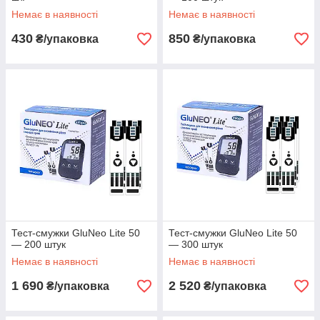
Немає в наявності
Немає в наявності
430
850
₴/упаковка
₴/упаковка
Тест-смужки ГлюНео Лайт (Акційні)
Акційні товари - для такого типу товарів є можливість
купівлі через "Prom Оплата". Безкоштовна доставка
у разі замовлення в точку видачі Розетка.
Тест-смужки GluNeo Lite 50
Тест-смужки GluNeo Lite 50
— 200 штук
— 300 штук
Немає в наявності
Немає в наявності
1 690
2 520
₴/упаковка
₴/упаковка