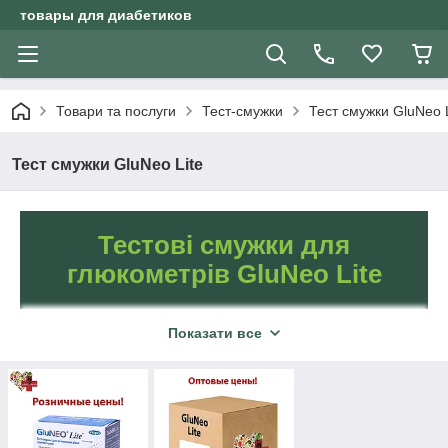
товары для диабетиков
Товари та послуги
Тест-смужки
Тест смужки GluNeo L
Тест смужки GluNeo Lite
Тестові смужки для
глюкометрів GluNeo Lite
Показати все
Зрозумілі у використанні,
підійдуть діабетикам
будь-якого віку.
Безболісна процедура.
Технологія GDH-FAD
закладена у розхідниках.