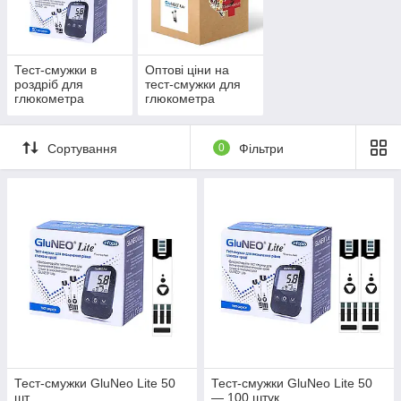
Для тесту вам
знадобиться маленька
крапля крові та 5 секунд!
Тест-смужки в
Оптові ціни на
роздріб для
тест-смужки для
Переглянути
глюкометра
глюкометра
каталог
GluNeo Lite
GluNeo Lite
Сортування
0
Фільтри
Найпопулярніші товари із цієї
категорії
Тест-смужки GluNeo Lite 50
Тест-смужки GluNeo Lite 50
шт.
— 100 штук