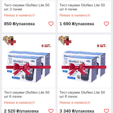
Для того щоб провести аналіз на цукор
1
Тест-смужки GluNeo Lite 50
Тест-смужки GluNeo Lite 50
крові, необхідно взяти 0.5 мл крові з будь-
шт. 2 пачки
шт 4 пачки
якої частини тіла. Крапля обов'язково
Немає в наявності
Немає в наявності
повинна бути цілісна. Легко
використовується в домашніх умовах,
850
1 690
₴/упаковка
₴/упаковка
вважайте, що у Вас своя міні лабораторія.
Зберігати тест-смужки для глюкометра
2
потрібно в умовах кімнатної температури.
Робочий діапазон температур становить
10⁰С-40⁰С, а відносна вологість не повинна
перевищувати 80%. При дотриманні
перерахованих вище правил зберігання і
використання, результат буде максимально
вірним.
Упаковка тест-смужок ГлюНео Лайт
3
виконана на вищому рівні, і має
максимальну герметичність. Дана упаковка
не пропускає сонячні промені, волога, пил,
Тест-смужки GluNeo Lite 50
Тест-смужки GluNeo Lite 50
бруд, рідина та інші негативні фактори. Дуже
шт 6 пачок
шт 8 пачок
зручна і комфортна для транспортування на
Немає в наявності
Немає в наявності
роботу або в дорозі.
2 520
3 340
₴/упаковка
₴/упаковка