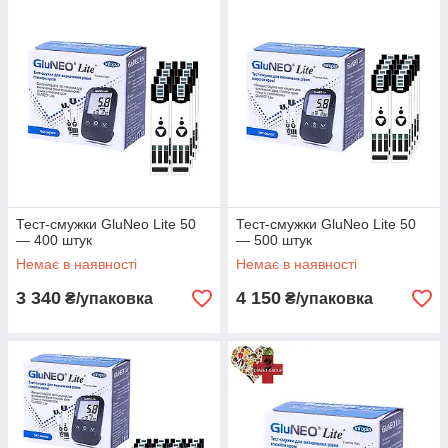
Тест-смужки ГлюНео Лайт (В роздріб)
Товари в роздріб - такий тип товарів ви можете
придбати будь-яким зручним для вас способом, але
в даному випадку відсутня підтримка "Prom Оплати".
Для більш вигідних покупок ми рекомендуємо вам
ознайомитися з нашим
"Оптовим"
і
"Акційним"
розділом для відстеження розпродажів та акційних
Тест-смужки GluNeo Lite 50
Тест-смужки GluNeo Lite 50
пропозицій.
— 400 штук
— 500 штук
Немає в наявності
Немає в наявності
3 340
4 150
₴/упаковка
₴/упаковка