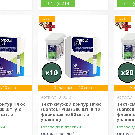
Купити
К
–3%
–3%
 10 днів
Залишилось 10 днів
За
0106_01
онтур Плюс
Тест-смужки Контур Плюс
Тест-с
00 шт. у 8
(Contour Plus) 500 шт. в 10
(Contour
 шт. в
флаконах по 50 шт. в
флакона
упаковці
упаковц
вки
Готово до відправки
Готово д
Оптом і в роздріб
Оптом і в