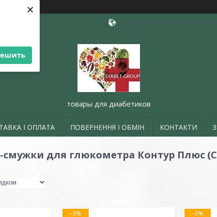
×
машинистовская, Киев , филиал в 
Україна
решить
товары для диабетиков
ТАВКА І ОПЛАТА
ПОВЕРНЕННЯ І ОБМІН
КОНТАКТИ
т-смужки для глюкометра Контур Плюс (Co
–3%
–3%