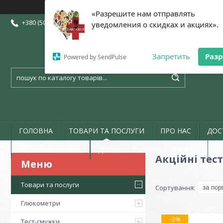
«Разрешите нам отправлять
+380 (50) 773-07-72
+380 (73) 773-07-72
+380 (97) 773-07-72
уведомления о скидках и акциях».
Запретить
Раз
Powered by SendPulse
ГОЛОВНА
ТОВАРИ ТА ПОСЛУГИ
ПРО НАС
ДОС
ГАРАНТІЯ І СЕРВІС
ДОГОВІР ПУБЛІЧНОЇ ОФЕРТИ
Акційні тес
Товари та послуги
Глюкометри
–3%
Тест-смужки