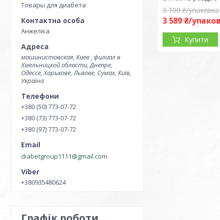
Товары для диабета
3 700 ₴/упаковка
3 589 ₴/упако
Анжеліка
Купити
машинистовская, Киев , филиал в
Хмельницкой области, Днепре,
Одессе, Харькове, Львове, Сумах, Київ,
Україна
+380 (50) 773-07-72
+380 (73) 773-07-72
+380 (97) 773-07-72
diabetgroup1111@gmail.com
+380935480624
Графік роботи