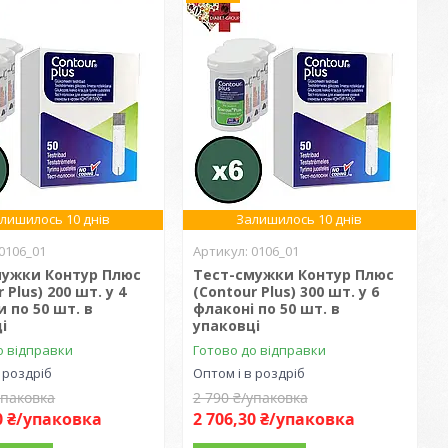
лишилось 10 днів
Залишилось 10 днів
0106_01
0106_01
мужки Контур Плюс
Тест-смужки Контур Плюс
 Plus) 200 шт. у 4
(Contour Plus) 300 шт. у 6
 по 50 шт. в
флаконі по 50 шт. в
і
упаковці
о відправки
Готово до відправки
 роздріб
Оптом і в роздріб
упаковка
2 790 ₴/упаковка
0 ₴/упаковка
2 706,30 ₴/упаковка