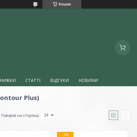
Кошик
Хмельницкой области, Днепре, Одессе, Харькове, Львове, Сумах, Київ,
ЗНИЖКИ
СТАТТІ
ВІДГУКИ
НОВИНИ
ntour Plus)
–3%