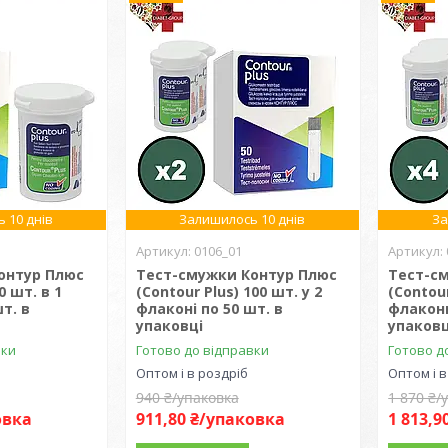
 10 днів
Залишилось 10 днів
За
0106_01
онтур Плюс
Тест-смужки Контур Плюс
Тест-с
0 шт. в 1
(Contour Plus) 100 шт. у 2
(Contour
т. в
флаконі по 50 шт. в
флакони
упаковці
упаковц
вки
Готово до відправки
Готово д
Оптом і в роздріб
Оптом і в
940 ₴/упаковка
1 870 ₴/
овка
911,80 ₴/упаковка
1 813,9