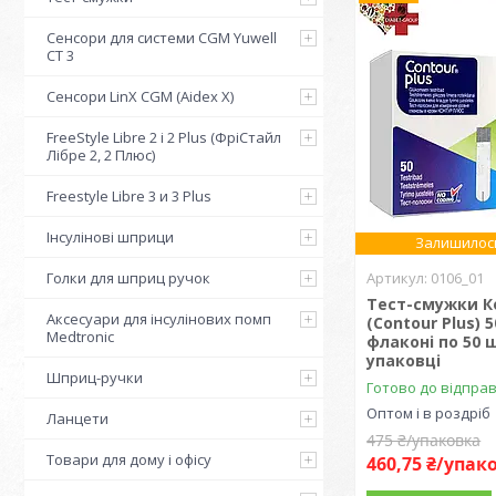
Сенсори для системи CGM Yuwell
CT 3
Сенсори LinX CGM (Aidex X)
FreeStyle Libre 2 і 2 Plus (ФріСтайл
Лібре 2, 2 Плюс)
Freestyle Libre 3 и 3 Plus
Інсулінові шприци
Залишилось
Голки для шприц ручок
0106_01
Тест-смужки К
Аксесуари для інсулінових помп
(Contour Plus) 5
Medtronic
флаконі по 50 ш
упаковці
Шприц-ручки
Готово до відпра
Оптом і в роздріб
Ланцети
475 ₴/упаковка
Товари для дому і офісу
460,75 ₴/упак