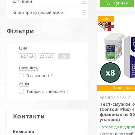
Для гігієни
Купити
Книги про цукровий діабет
–3%
Фільтри
Ціна
Наявність
В наявності
7
Акція
Залишилось
Товари зі знижками
7
0106_01
Тест-смужки К
(Contour Plus) 4
флаконах по 50
Контакти
упаковці
Готово до відпра
Оптом і в роздріб