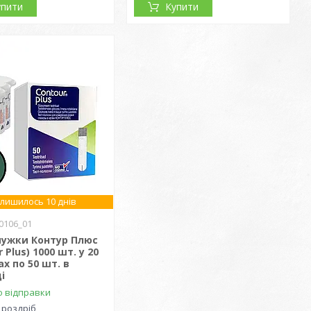
упити
Купити
лишилось 10 днів
0106_01
мужки Контур Плюс
 Plus) 1000 шт. у 20
х по 50 шт. в
і
о відправки
 роздріб