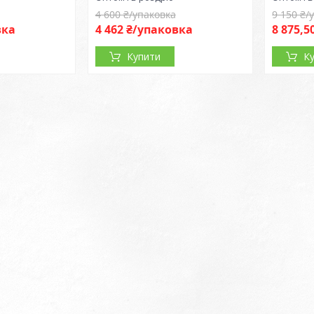
4 600 ₴/упаковка
9 150 ₴/
вка
4 462 ₴/упаковка
8 875,5
Купити
К