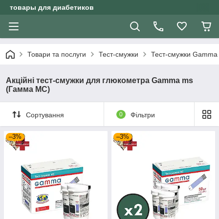
товары для диабетиков
Товари та послуги
Тест-смужки
Тест-смужки Gamma
Акційні тест-смужки для глюкометра Gamma ms
(Гамма МС)
Сортування
0
Фільтри
–3%
–3%