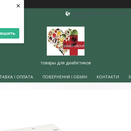
×
машинистовская, Киев , филиал в 
Україна
решить
товары для диабетиков
ТАВКА І ОПЛАТА
ПОВЕРНЕННЯ І ОБМІН
КОНТАКТИ