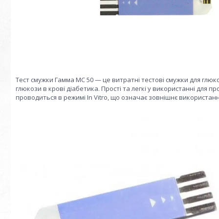
Тест смужки Гамма МС 50 — це витратні тестові смужки для глюко
глюкози в крові діабетика. Прості та легкі у використанні для 
проводиться в режимі In Vitro, що означає зовнішнє використання