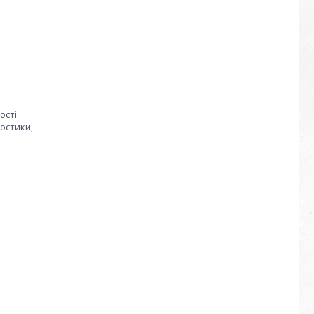
ості
ностики,