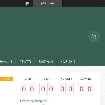
Кошик
Хмельницкой области, Днепре, Одессе, Харькове, Львове, Сумах, Київ,
ЗНИЖКИ
СТАТТІ
ВІДГУКИ
НОВИНИ
Днів
Годин
Хвилин
Секунд
–3%
0
0
0
0
0
0
0
0
Готово до відправки