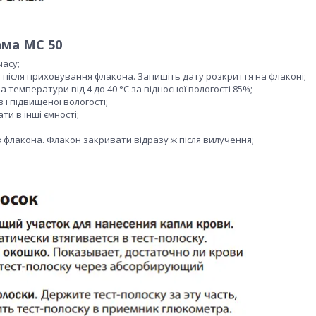
ама МС 50
часу;
і після приховування флакона. Запишіть дату розкриття на флаконі;
 температури від 4 до 40 °C за відносної вологості 85%;
і підвищеної вологості;
ти в інші ємності;
з флакона. Флакон закривати відразу ж після вилучення;