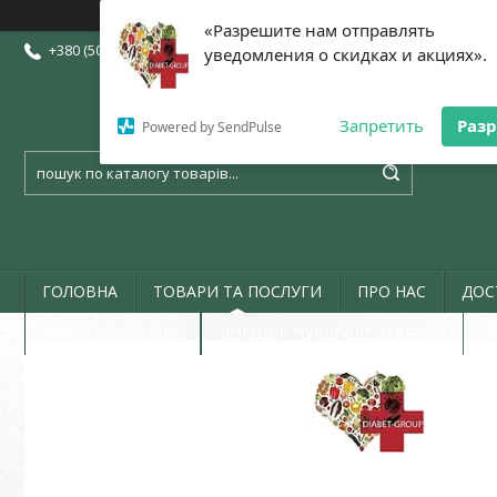
«Разрешите нам отправлять
+380 (50) 773-07-72
+380 (73) 773-07-72
+380 (97) 773-07-72
уведомления о скидках и акциях».
Запретить
Раз
Powered by SendPulse
ГОЛОВНА
ТОВАРИ ТА ПОСЛУГИ
ПРО НАС
ДОС
ГАРАНТІЯ І СЕРВІС
ДОГОВІР ПУБЛІЧНОЇ ОФЕРТИ