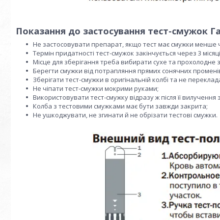
Показання до застосування тест-смужок Г
Не застосовувати препарат, якщо тест має смужки менше 
Термін придатності тест-смужок закінчується через 3 місяц
Місце для зберігання треба вибирати сухе та прохолодне за
Берегти смужки від потрапляння прямих сонячних променів 
Зберігати тест-смужки в оригінальній колбі та не переклада
Не чіпати тест-смужки мокрими руками;
Використовувати тест-смужку відразу ж після її вилучення 
Колба з тестовими смужками має бути завжди закрита;
Не ушкоджувати, не згинати й не обрізати тестові смужки.