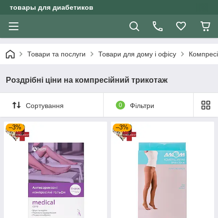
товары для диабетиков
Товари та послуги
Товари для дому і офісу
Компресі
Роздрібні ціни на компресійний трикотаж
Сортування
0
Фільтри
–3%
–3%