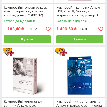
Компресійні гольфи Алком,
Компресійні колготки Алком
клас II, чорні, з відкритим
UNI, клас II, бежеві, з
носком, розмір 2 (00102)
закритим носком, розмір 3
(70123)
Готово до відправки
Готово до відправки
1 183,40
1 406,50
₴
₴
1 220 ₴
1 450 ₴
Купити
Купити
–3%
–3%
Компресійні колготки для
Компресійний монопанчоха
вагітних Алком, клас I,
Алком (права), клас II, чорна,