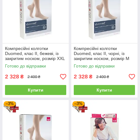
Компресійні колготки
Компресійні колготки
Duomed, клас II, бежеві, із
Duomed, клас II, чорні, із
закритим носком, розмір XXL
закритим носком, розмір M
(V210016000)
(V210513000)
Готово до відправки
Готово до відправки
2 328
2 328
₴
₴
2 400 ₴
2 400 ₴
Купити
Купити
–3%
–3%