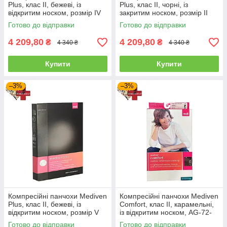
Plus, клас II, бежеві, із
Plus, клас II, чорні, із
відкритим носком, розмір IV
закритим носком, розмір II
(4B61004000)
(4B61532000)
Готово до відправки
Готово до відправки
4 209,80
4 209,80
₴
₴
4 340 ₴
4 340 ₴
Купити
Купити
–3%
–3%
Компресійні панчохи Mediven
Компресійні панчохи Mediven
Plus, клас II, бежеві, із
Comfort, клас II, карамельні,
відкритим носком, розмір V
із відкритим носком, AG-72-
(4B61005000)
83 см (Z66J10300)
Готово до відправки
Готово до відправки