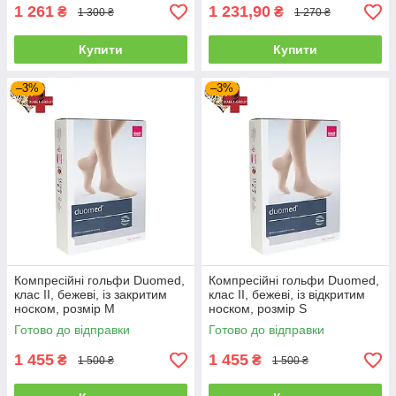
1 261
1 231,90
₴
₴
1 300 ₴
1 270 ₴
Купити
Купити
–3%
–3%
Компресійні гольфи Duomed,
Компресійні гольфи Duomed,
клас II, бежеві, із закритим
клас II, бежеві, із відкритим
носком, розмір M
носком, розмір S
(V240013000)
(V240002000)
Готово до відправки
Готово до відправки
1 455
1 455
₴
₴
1 500 ₴
1 500 ₴