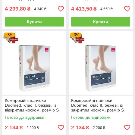
4 209,80
4 413,50
₴
₴
4 340 ₴
4 550 ₴
Купити
Купити
–3%
–3%
Компресійні панчохи
Компресійні панчохи
Duomed, клас II, бежеві, із
Duomed, клас II, бежеві, із
відкритим носком, розмір S
закритим носком, розмір S
(V261002000)
(V261012000)
Готово до відправки
Готово до відправки
2 134
2 134
₴
₴
2 200 ₴
2 200 ₴