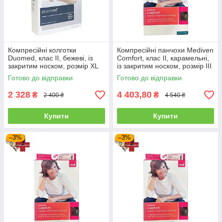
Компресійні колготки
Компресійні панчохи Mediven
Duomed, клас II, бежеві, із
Comfort, клас II, карамельні,
закритим носком, розмір XL
із закритим носком, розмір III
(V210015000)
(Z669113000)
Готово до відправки
Готово до відправки
2 328
4 403,80
₴
₴
2 400 ₴
4 540 ₴
Купити
Купити
–3%
–3%