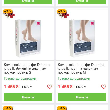
Купити
Купити
–3%
–3%
Компресійні гольфи Duomed,
Компресійні гольфи Duomed,
клас II, бежеві, із закритим
клас II, чорні, із закритим
носком, розмір S
носком, розмір M
(V240002000)
(V240503000)
Готово до відправки
Готово до відправки
1 455
1 455
₴
₴
1 500 ₴
1 500 ₴
Купити
Купити
–3%
–3%