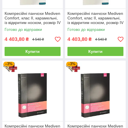
Компресійні панчохи Mediven
Компресійні панчохи Mediven
Comfort, клас II, карамельні,
Comfort, клас II, карамельні,
із відкритим носком, розмір IV
із відкритим носком, розмір IV
(Z669104000)
(Z668104000)
Готово до відправки
Готово до відправки
4 403,80
4 403,80
₴
₴
4 540 ₴
4 540 ₴
Купити
Купити
–3%
–3%
Компресійні панчохи Mediven
Компресійні панчохи Mediven