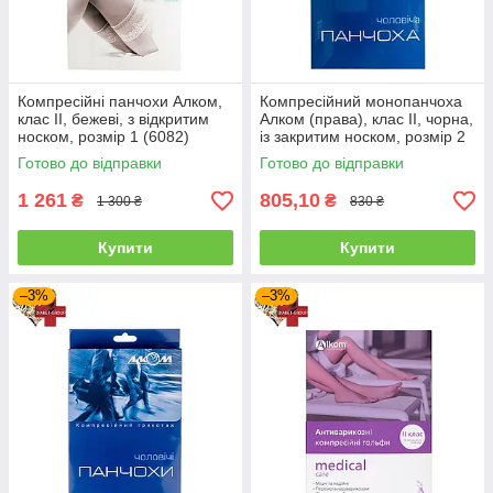
Компресійні панчохи Алком,
Компресійний монопанчоха
клас II, бежеві, з відкритим
Алком (права), клас II, чорна,
носком, розмір 1 (6082)
із закритим носком, розмір 2
(6062)
Готово до відправки
Готово до відправки
1 261
805,10
₴
₴
1 300 ₴
830 ₴
Купити
Купити
–3%
–3%