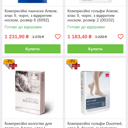
Компресійні панчохи Алком,
Компресійні гольфи Алком,
клас II, чорні, з відкритим
клас II, чорні, з відкритим
носком, розмір 6 (6092)
носком, розмір 2 (00102)
Готово до відправки
Готово до відправки
1 231,90
1 183,40
₴
₴
1 270 ₴
1 220 ₴
Купити
Купити
–3%
–3%
Компресійні колготки для
Компресійні гольфи Duomed,