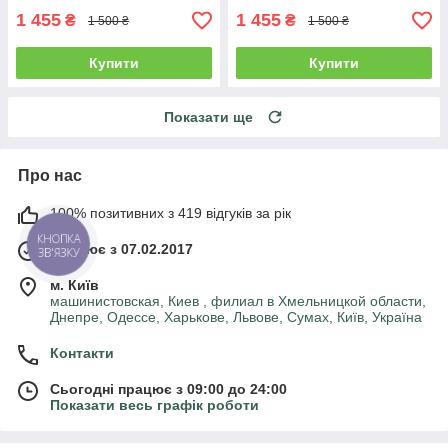
1 455
1 455
₴
₴
1 500 ₴
1 500 ₴
Купити
Купити
Показати ще
Про нас
100% позитивних з 419 відгуків за рік
КНОПКА
Працює з 07.02.2017
ЗВ'ЯЗКУ
м. Київ
машинистовская, Киев , филиал в Хмельницкой области,
Днепре, Одессе, Харькове, Львове, Сумах, Київ, Україна
Контакти
Сьогодні працює з 09:00 до 24:00
Показати весь графік роботи