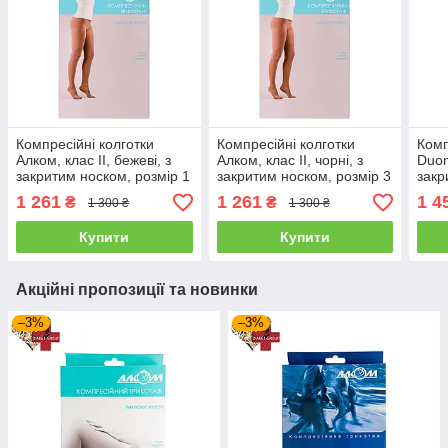
Компресійні колготки
Компресійні колготки
Комп
Алком, клас II, бежеві, з
Алком, клас II, чорні, з
Duom
закритим носком, розмір 1
закритим носком, розмір 3
закр
(70121)
(70123)
(V24
1 261
1 261
1 4
₴
₴
1 300 ₴
1 300 ₴
Купити
Купити
Акційні пропозиції та новинки
–3%
–3%