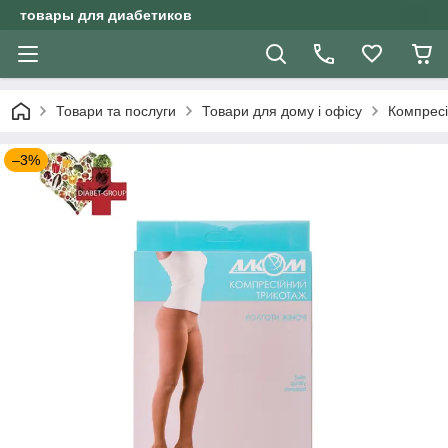
товары для диабетиков
Товари та послуги
Товари для дому і офісу
Компресі
–3%