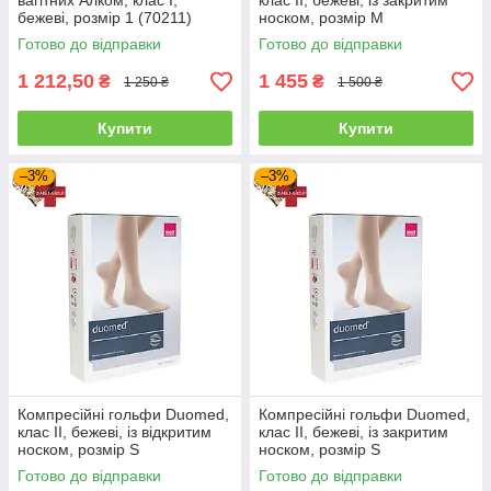
вагітних Алком, клас I,
клас II, бежеві, із закритим
бежеві, розмір 1 (70211)
носком, розмір M
(V240013000)
Готово до відправки
Готово до відправки
1 212,50
1 455
₴
₴
1 250 ₴
1 500 ₴
Купити
Купити
–3%
–3%
Компресійні гольфи Duomed,
Компресійні гольфи Duomed,
клас II, бежеві, із відкритим
клас II, бежеві, із закритим
носком, розмір S
носком, розмір S
(V240002000)
(V240002000)
Готово до відправки
Готово до відправки