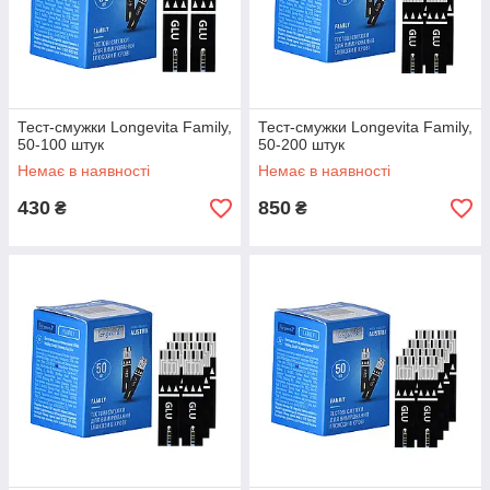
Тест-смужки Longevita Family,
Тест-смужки Longevita Family,
50-100 штук
50-200 штук
Немає в наявності
Немає в наявності
430
850
₴
₴
Тест-смужки Лонгевіта Фемелі 50 шт.
(Оптом)
Оптові товари - для такого типу товарів є можливість
купівлі через "Prom Оплата". Безкоштовна доставка
у разі замовлення в точку видачі Розетка, а також
при замовленні на суму від 3000 грн.