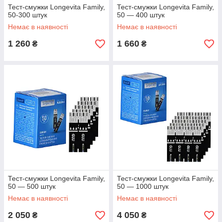
Тест-смужки Longevita Family,
Тест-смужки Longevita Family,
50-300 штук
50 — 400 штук
Немає в наявності
Немає в наявності
1 260
1 660
₴
₴
Точні тест-смужки для контролю
цукру в крові
Компанія «Diabet-Group» пропонує придбати якісні
тест-смужки в Україні за низькою ціною. Тест-смужки
пройшли безліч перевірок, а головне правильну і точну
практику серед діабетиків!
Тест-смужки Longevita Family,
Тест-смужки Longevita Family,
50 — 500 штук
50 — 1000 штук
Немає в наявності
Немає в наявності
2 050
4 050
₴
₴