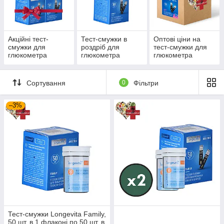
Фемелі в Україні за
низькою ціною можна в
діамаркет!
Акційні тест-
Тест-смужки в
Оптові ціни на
смужки для
роздріб для
тест-смужки для
Перейти до вибору
глюкометра
глюкометра
глюкометра
Longevita Family
Longevita Family
Longevita Family
Сортування
0
Фільтри
Смужки для контролю цукру
–3%
Longevita Family
Тест-смужки Лонгевіта Фемелі з точністю
1
підходять для глюкометрів того ж виробника.
Вони прості і точні у використанні.
Результати такі ж як і результати
проводяться в лабораторії.
Дані тест-смужки дозволяють отримати
2
результат протягом 5 секунд після
Тест-смужки Longevita Family,
проведення аналізу. Вони не вимагають
50 шт. в 1 флаконі по 50 шт. в