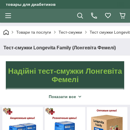
товары для диабетиков
Товари та послуги
Тест-смужки
Тест смужки Longevi
Тест-смужки Longevita Family (Лонгевіта Фемелі)
Надійні тест-смужки Лонгевіта
Фемелі
Показати все
Тестові смужки від
виробника Longevita
Family чудово підходять
для всіх діабетиків.
Купити тест-смужки для
глюкометра Лонгевіта