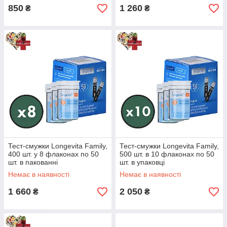
850
1 260
₴
₴
Тест-смужки Лонгевіта Фемелі 50 шт.
(Акційні)
Акційні товари - для такого типу товарів є можливість
купівлі через "Prom Оплата". Безкоштовна доставка
Тест-смужки Longevita Family,
Тест-смужки Longevita Family,
400 шт. у 8 флаконах по 50
500 шт. в 10 флаконах по 50
у разі замовлення в точку видачі Розетка.
шт. в пакованні
шт. в упаковці
Немає в наявності
Немає в наявності
1 660
2 050
₴
₴