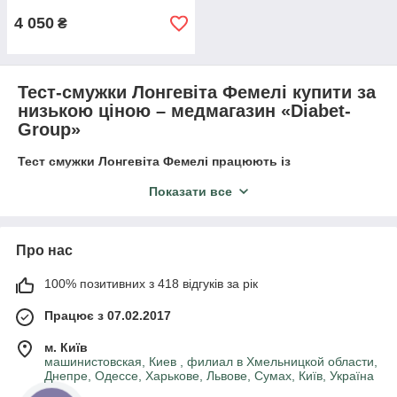
4 050
₴
Тест-смужки Лонгевіта Фемелі купити за
низькою ціною – медмагазин «Diabet-
Group
»
Тест смужки Лонгевіта Фемелі
працюють із
вимірювальними пристроями тієї самої марки, з іншими
Показати все
не поєднуються. Лонгевіта
Фемелі
тест смужки
вимірюють рівень глюкози з точністю майже до 100% в
домашніх умовах. Купити тест смужки Лонгевіта
Фемелі
за невеликою вартістю в магазині можна зі складів у
Про нас
будь-який час, якщо замовити їх в упаковках від 1 до
100 штук.
100% позитивних з 418 відгуків за рік
Працює з 07.02.2017
Що вміють тест-смужки
Лонгевіта Фемелі
м. Київ
машинистовская, Киев , филиал в Хмельницкой области,
Лонгевіта Фемелі тест смужки, як і продукція інших
Днепре, Одессе, Харькове, Львове, Сумах, Київ, Україна
виробників, призначені для вимірювання глюкози,