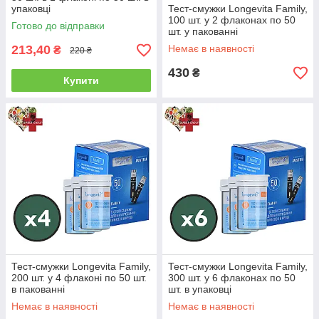
особливих вмінь у використанні. Можуть
упаковці
Тест-смужки Longevita Family,
бути використані в будь-яких умовах.
100 шт. у 2 флаконах по 50
Готово до відправки
шт. у пакованні
Спеціальний матеріал дозволяє обійтися
3
213,40
Немає в наявності
₴
220 ₴
без хворобливих проколів. Дані тест-смужки
самостійно вбирають кров і не вимагають
430
₴
Купити
особливого вміння у використанні. Ви з
легкістю зможете провести аналіз будинку
самостійно
Тест-смужки якість упаковані в абсолютно
4
герметичну коробку, яка не пропускає
ультрафіолетові промені, вологу, рідина і
різних бактерій.
Найпопулярніші товари із цієї
категорії
Тест-смужки Longevita Family,
Тест-смужки Longevita Family,
200 шт. у 4 флаконі по 50 шт.
300 шт. у 6 флаконах по 50
в пакованні
шт. в упаковці
Немає в наявності
Немає в наявності