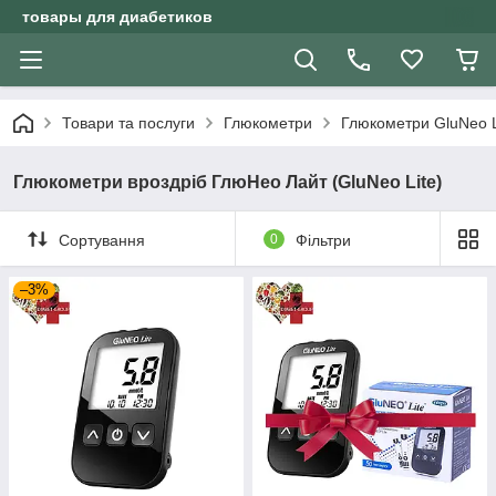
товары для диабетиков
Товари та послуги
Глюкометри
Глюкометри GluNeo L
Глюкометри вроздріб ГлюНео Лайт (GluNeo Lite)
Сортування
0
Фільтри
–3%