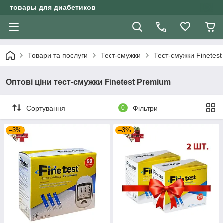
товары для диабетиков
Товари та послуги
Тест-смужки
Тест-смужки Finetest
Оптові ціни тест-смужки Finetest Premium
Сортування
0
Фільтри
–3%
–3%