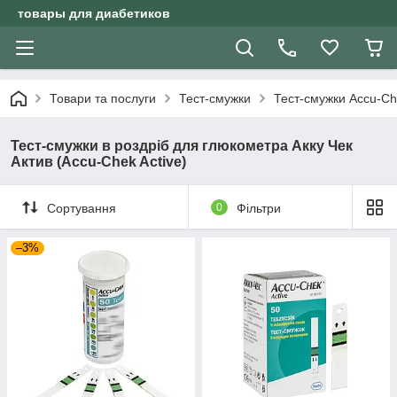
товары для диабетиков
Товари та послуги
Тест-смужки
Тест-смужки Accu-C
Тест-смужки в роздріб для глюкометра Акку Чек
Актив (Accu-Chek Active)
Сортування
0
Фільтри
–3%