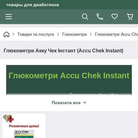
товары для диабетиков
Товари та послуги
Глюкометри
Глюкометри Accu Ch
Глюкометри Акку Чек Інстант (Accu Chek Instant)
Глюкометри Accu Chek Instant
Глюкометри «Акку Чек
Інстант» користуються
Показати все
великим попитом. Вони
дозволяють отримати
достовірні результати
протягом 4 секунд. При
цьому пристрій
компактний, що дозволяє