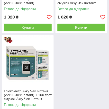
(Accu Chek Instant)
смужок Акку Чек Інстант
включення при введенні тест-смужки.
Самостійно відключаться через деякий час
Готово до відправки
Готово до відправки
після бездіяльності.
1 320
1 820
₴
₴
Глюкометри від даного виробника
3
відрізняються невеликою вагою, а також
Купити
Купити
«скромними» габаритами. Їх можна
покласти у сумку і використовувати там, де
вам зручно.
Кількість крові, необхідної для аналізу,
4
мінімальне. Обсяг, який буде потрібен для
цього, всього 0,6 мкл.
Діапазон вимірювання приладів «Акку Чек»
5
дорівнює 0,6-33,3 ммоль/л. Це обладнання
працює із застосуванням максимально
точного сучасного фотометричного методу.
6
Обсяг пам'яті приладів дає можливість
Глюкометр Акку Чек Інстант
зберігати до 500 результатів вимірювань.
(Accu Chek Instant) + 100 тест
Крім цього користувачі можуть контролювати
смужок Акку Чек Інстант
дату і час аналізів. Доступні середні
Готово до відправки
значення показників за 7, 14, 30 і 90 днів.