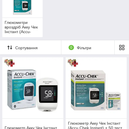
використовувати його не
тільки вдома, а й на
роботі або в поїздці.
Глюкометри
вроздріб Акку Чек
Перейти в каталог
Інстант (Accu-
Chek Instant)
Сортування
0
Фільтри
Плюси приборів для вимірювання
глюкози Accu-Chek Instant
Всі моделі від «Акку Чек» не мають
1
кодування. Ця особливість істотно спрощує
їх застосування. Вам достатньо виконати
забір крові і вставити тест-смужку в прилад.
Результати стануть відомі через кілька
секунд.
Accu Chek працює від батареї. Його ємності
2
досить для 1 000 вимірювань. Всі прилади
Глюкометр Акку Чек Інстант
відрізняються функцією автоматичного
Глюкометр Акку Чек Інстант
(Accu Chek Instant) + 50 тест