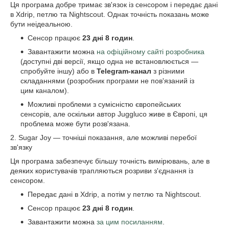
Ця програма добре тримає зв'язок із сенсором і передає дані
в Xdrip, петлю та Nightscout. Однак точність показань може
бути неідеальною.
Сенсор працює
23 дні 8 годин
.
Завантажити можна
на офіційному сайті розробника
(доступні дві версії, якщо одна не встановлюється —
спробуйте іншу) або в
Telegram-канал
з різними
складаннями (розробник програми не пов'язаний із
цим каналом).
Можливі проблеми з сумісністю європейських
сенсорів, але оскільки автор Juggluco живе в Європі, ця
проблема може бути розв'язана.
2. Sugar Joy — точніші показання, але можливі перебої
зв'язку
Ця програма забезпечує більшу точність вимірювань, але в
деяких користувачів трапляються розриви з'єднання із
сенсором.
Передає дані в Xdrip, а потім у петлю та Nightscout.
Сенсор працює
23 дні 8 годин
.
Завантажити можна
за цим посиланням
.