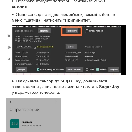
Перезавантажуйте телефон і зачекайте
20-30
хвилин
.
Якщо сенсор не відновлює зв'язок, вимкніть його: в
меню
"Датчик"
натисніть
"Припинити"
.
Під'єднайте сенсор до
Sugar Joy
, дочекайтеся
завантаження даних, потім очистьте пам'ять
Sugar Joy
у параметрах телефона.