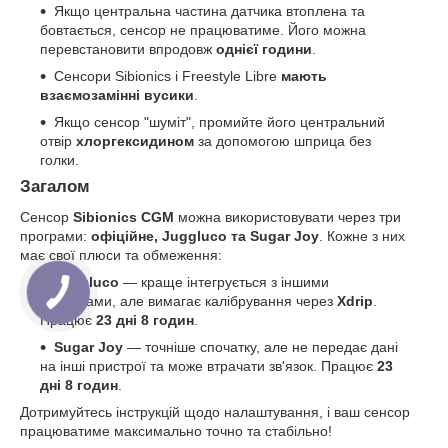
Якщо центральна частина датчика втоплена та
бовтається, сенсор не працюватиме. Його можна
перевстановити впродовж
однієї години
.
Сенсори Sibionics і Freestyle Libre
мають
взаємозамінні вусики
.
Якщо сенсор "шуміт", промийте його центральний
отвір
хлоргексидином
за допомогою шприца без
голки.
Загалом
Сенсор
Sibionics CGM
можна використовувати через три
програми:
офіційне, Juggluco та Sugar Joy
. Кожне з них
має свої плюси та обмеження:
Juggluco
— краще інтегрується з іншими
системами, але вимагає калібрування через
Xdrip
.
Працює
23 дні 8 годин
.
Sugar Joy
— точніше спочатку, але не передає дані
на інші пристрої та може втрачати зв'язок. Працює
23
дні 8 годин
.
Дотримуйтесь інструкцій щодо налаштування, і ваш сенсор
працюватиме максимально точно та стабільно!