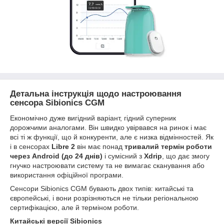
Детальна інструкція щодо настроювання
сенсора Sibionics CGM
Економічно дуже вигідний варіант, гідний суперник
дорожчими аналогами. Він швидко увірвався на ринок і має
всі ті ж функції, що й конкуренти, але є низка відмінностей. Як
і в сенсорах
Libre 2
він має понад
тривалий термін роботи
через Android (до 24 днів)
і сумісний з
Xdrip
, що дає змогу
гнучко настроювати систему та не вимагає сканування або
використання офіційної програми.
Сенсори Sibionics CGM бувають двох типів: китайські та
європейські, і вони розрізняються не тільки регіональною
сертифікацією, але й терміном роботи.
Китайські версії Sibionics