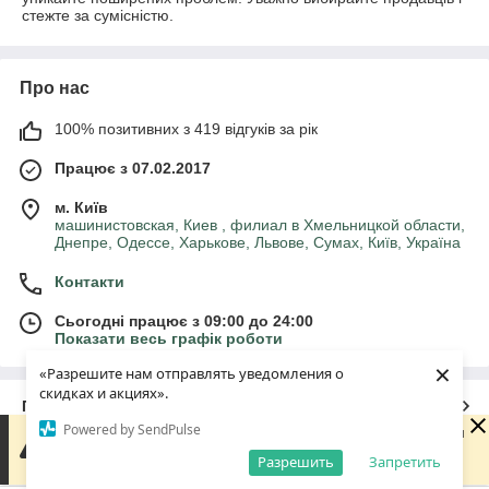
стежте за сумісністю.
Про нас
100% позитивних з 419 відгуків за рік
Працює з 07.02.2017
м. Київ
машинистовская, Киев , филиал в Хмельницкой области,
Днепре, Одессе, Харькове, Львове, Сумах, Київ, Україна
Контакти
Сьогодні працює з 09:00 до 24:00
Показати весь графік роботи
×
«Разрешите нам отправлять уведомления о
скидках и акциях».
Про нас
Powered by SendPulse
Доброго дня 😊 Дякую, що написали нам! Зараз магазин
не працює, але ми обов'язково зв'яжемося з вами
Контакти
Разрешить
Запретить
найближчого робочого дня. Гарного дня!