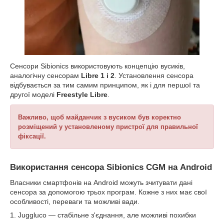
Сенсори Sibionics використовують концепцію вусиків,
аналогічну сенсорам
Libre 1 і 2
. Установлення сенсора
відбувається за тим самим принципом, як і для першої та
другої моделі
Freestyle Libre
.
Важливо, щоб майданчик з вусиком був коректно
розміщений у установленому пристрої для правильної
фіксації.
Використання сенсора Sibionics CGM на Android
Власники смартфонів на Android можуть зчитувати дані
сенсора за допомогою трьох програм. Кожне з них має свої
особливості, переваги та можливі вади.
1. Juggluco — стабільне з'єднання, але можливі похибки