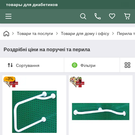
товары для диабетиков
Товари та послуги
Товари для дому і офісу
Перила т
Роздрібні ціни на поручні та перила
Сортування
0
Фільтри
–3%