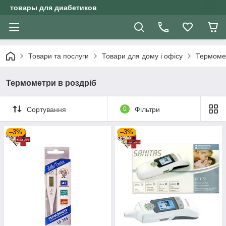
товары для диабетиков
Товари та послуги
Товари для дому і офісу
Термоме
Термометри в роздріб
Сортування
0
Фільтри
–3%
–3%