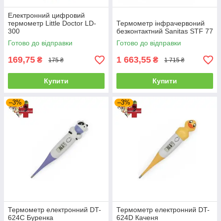
Електронний цифровий
термометр Little Doctor LD-
Термометр інфрачервоний
300
безконтактний Sanitas STF 77
Готово до відправки
Готово до відправки
169,75
1 663,55
₴
₴
175 ₴
1 715 ₴
Купити
Купити
–3%
–3%
Термометр електронний DT-
Термометр електронний DT-
624С Буренка
624D Каченя