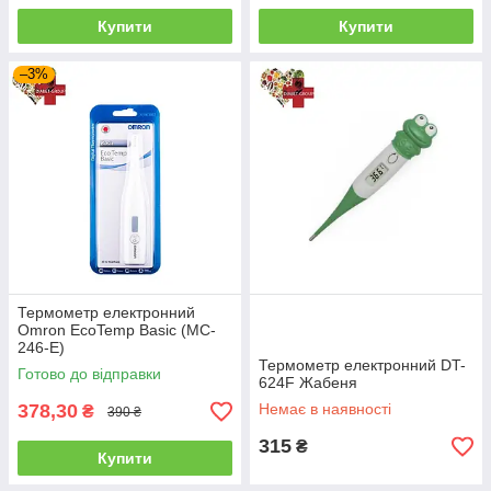
Купити
Купити
–3%
Термометр електронний
Omron EcoTemp Basic (MC-
246-E)
Термометр електронний DT-
Готово до відправки
624F Жабеня
378,30
Немає в наявності
₴
390 ₴
315
₴
Купити