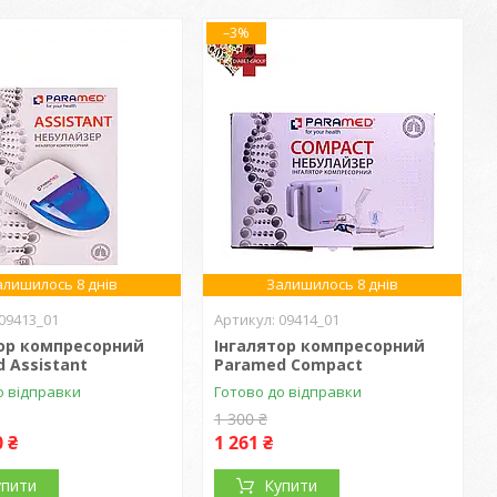
–3%
алишилось 8 днів
Залишилось 8 днів
09413_01
09414_01
тор компресорний
Інгалятор компресорний
 Assistant
Paramed Compact
о відправки
Готово до відправки
1 300 ₴
0 ₴
1 261 ₴
упити
Купити