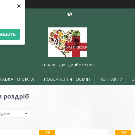
×
машинистовская, Киев , филиал в 
Україна
решить
товары для диабетиков
ТАВКА І ОПЛАТА
ПОВЕРНЕННЯ І ОБМІН
КОНТАКТИ
в роздріб
–3%
–3%