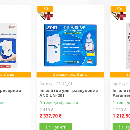
–3%
–3%
ь 8 днів
Залишилось 8 днів
З
09412_01
пресорний
Інгалятор ультразвуковий
Інгаля
AND UN-231
Paramed
вки
Готово до відправки
Готово д
2 410 ₴
1 250 ₴
2 337,70 ₴
1 212,5
Купити
К