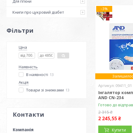
Для гігієни
–3%
Книги про цукровий діабет
Фільтри
Ціна
Наявність
В наявності
13
Залишилос
Акція
09411_01
Товари зі знижками
13
Інгалятор ком
AND CN-234
Готово до відпра
2 315 ₴
Контакти
2 245,55 ₴
Купити