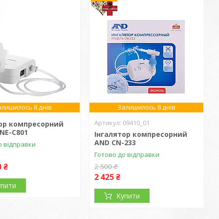
алишилось 8 днів
Залишилось 8 днів
09410_01
тор компресорний
NE-C801
Інгалятор компресорний
AND CN-233
о відправки
Готово до відправки
0 ₴
2 500 ₴
2 425 ₴
упити
Купити