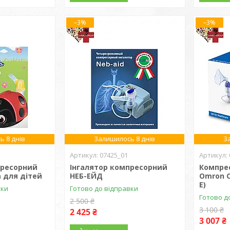
–3%
–3%
ь 8 днів
Залишилось 8 днів
З
07425_01
пресорний
Інгалятор компресорний
Компре
la для дітей
НЕБ-ЕЙД
Omron C
E)
вки
Готово до відправки
Готово д
2 500 ₴
3 100 ₴
2 425 ₴
3 007 ₴