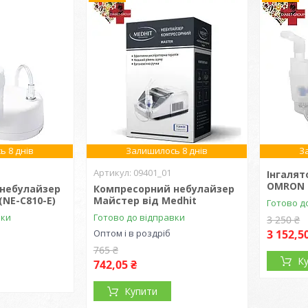
ь 8 днів
Залишилось 8 днів
З
09401_01
Інгаля
OMRON 
небулайзер
Компресорний небулайзер
(NE-C810-E)
Майстер від Medhit
Готово д
вки
Готово до відправки
3 250 ₴
Оптом і в роздріб
3 152,5
765 ₴
К
742,05 ₴
Купити