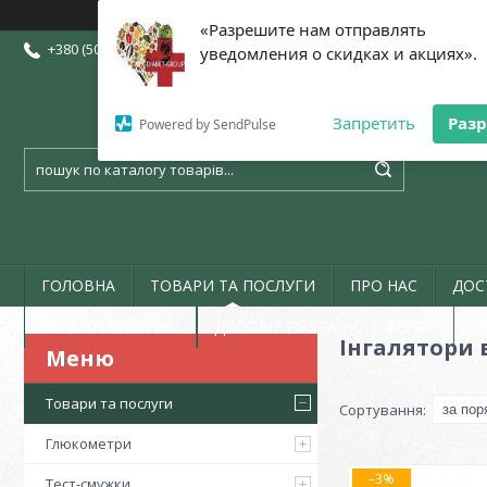
«Разрешите нам отправлять
+380 (50) 773-07-72
+380 (73) 773-07-72
+380 (97) 773-07-72
уведомления о скидках и акциях».
Запретить
Раз
Powered by SendPulse
ГОЛОВНА
ТОВАРИ ТА ПОСЛУГИ
ПРО НАС
ДОС
ГАРАНТІЯ І СЕРВІС
ДОГОВІР ПУБЛІЧНОЇ ОФЕРТИ
Інгалятори 
Товари та послуги
Глюкометри
–3%
Тест-смужки