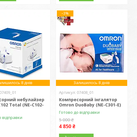
–3%
алишилось 8 днів
Залишилось 8 днів
07409_01
07408_01
сорний небулайзер
Компресорний інгалятор
102 Total (NE-C102-
Omron DuoBaby (NE-C301-E)
Готово до відправки
о відправки
5 000 ₴
4 850 ₴