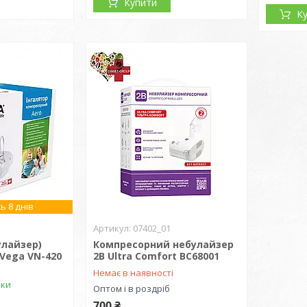
Купити
К
ь 8 днів
07402_01
улайзер)
Компресорний небулайзер
Vega VN-420
2B Ultra Comfort BC68001
Немає в наявності
вки
Оптом і в роздріб
700 ₴