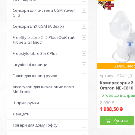
Сенсори для системи CGM Yuwell
CT 3
Сенсори LinX CGM (Aidex X)
FreeStyle Libre 2 і 2 Plus (ФріСтайл
Лібре 2, 2 Плюс)
Freestyle Libre 3 и 3 Plus
Інсулінові шприци
Залишилос
Голки для шприц ручок
07411_01
Компресорний 
Аксесуари для інсулінових помп
Omron NE-C810 
Medtronic
Готово до відпра
2 050 ₴
Шприц-ручки
1 988,50 ₴
Ланцети
Купити
Товари для дому і офісу