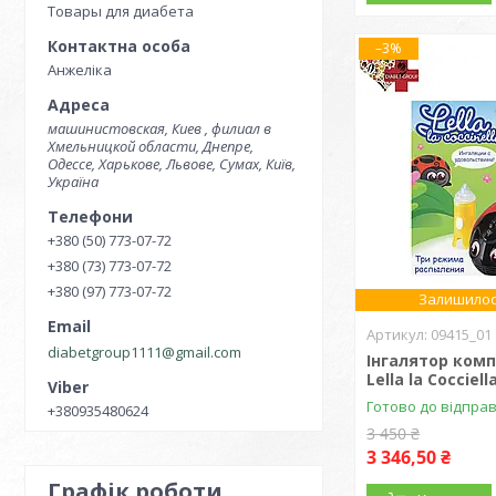
Товары для диабета
–3%
Анжеліка
машинистовская, Киев , филиал в
Хмельницкой области, Днепре,
Одессе, Харькове, Львове, Сумах, Київ,
Україна
+380 (50) 773-07-72
+380 (73) 773-07-72
+380 (97) 773-07-72
Залишилос
09415_01
diabetgroup1111@gmail.com
Інгалятор ком
Lella la Cocciel
Готово до відпра
+380935480624
3 450 ₴
3 346,50 ₴
Графік роботи