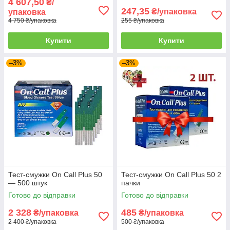
4 607,50
₴/
247,35
₴/упаковка
упаковка
Товари в роздріб - такий тип товарів ви можете
4 750 ₴/упаковка
255 ₴/упаковка
придбати будь-яким зручним для вас способом, але
в даному випадку відсутня підтримка "Prom Оплати".
Купити
Купити
Для більш вигідних покупок ми рекомендуємо вам
ознайомитися з нашим
"Оптовим"
і
"Акційним"
–3%
–3%
розділом для відстеження розпродажів та акційних
пропозицій.
Тест-смужки On Call Plus 50
Тест-смужки On Call Plus 50 2
— 500 штук
пачки
Готово до відправки
Готово до відправки
2 328
485
₴/упаковка
₴/упаковка
2 400 ₴/упаковка
500 ₴/упаковка