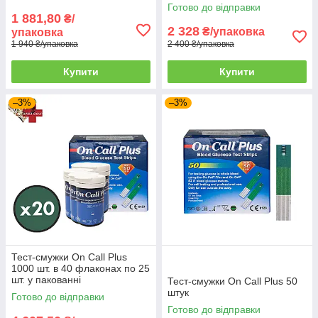
Тест-смужки Він-Колл Плюс (Акційні)
Готово до відправки
1 881,80
₴/
2 328
₴/упаковка
упаковка
Акційні товари - для такого типу товарів є можливість
1 940 ₴/упаковка
2 400 ₴/упаковка
купівлі через "Prom Оплата". Безкоштовна доставка
у разі замовлення в точку видачі Розетка.
Купити
Купити
–3%
–3%
Тест-смужки On Call Plus
1000 шт. в 40 флаконах по 25
шт. у пакованні
Тест-смужки On Call Plus 50
штук
Готово до відправки
Тест-смужки Він-Колл Плюс (В
Готово до відправки
роздріб)