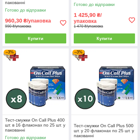
використовуватися протягом усього періоду
пакованні
Готово до відправки
експлуатаційної придатності.
Готово до відправки
1 425,90
₴/
960,30
₴/упаковка
упаковка
990 ₴/упаковка
1 470 ₴/упаковка
Найпопулярніші товари із цієї
Купити
Купити
категорії
–3%
–3%
Тест-смужки On Call Plus 400
шт. в 16 флаконах по 25 шт. у
Тест-смужки On Call Plus 500
пакованні
шт. у 20 флаконах по 25 шт. у
пакованні
Готово до відправки