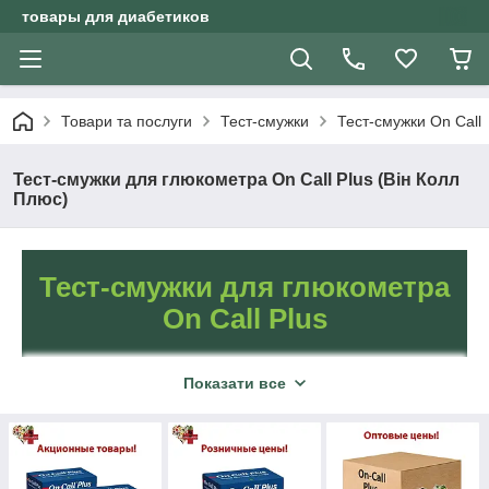
товары для диабетиков
Товари та послуги
Тест-смужки
Тест-смужки On Call
Тест-смужки для глюкометра On Call Plus (Він Колл
Плюс)
Тест-смужки для глюкометра
On Call Plus
Показати все
On Call — високоточні
тест-смужки для
вимірювання глюкози в
крові. Вироби відмінної
якості з тривалим