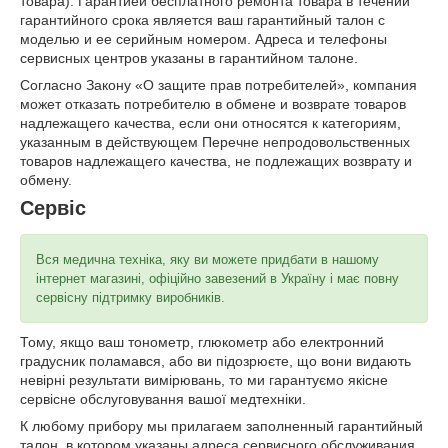
товара). Гарантией бесплатного ремонта товара в течении
гарантийного срока является ваш гарантийный талон с
моделью и ее серийным номером. Адреса и телефоны
сервисных центров указаны в гарантийном талоне.
Согласно Закону «О защите прав потребителей», компания
может отказать потребителю в обмене и возврате товаров
надлежащего качества, если они относятся к категориям,
указанным в действующем Перечне непродовольственных
товаров надлежащего качества, не подлежащих возврату и
обмену.
Сервіс
Вся медична техніка, яку ви можете придбати в нашому
інтернет магазині, офіційно завезений в Україну і має повну
сервісну підтримку виробників.
Тому, якщо ваш тонометр, глюкометр або електронний
градусник поламався, або ви підозрюєте, що вони видають
невірні результати вимірювань, то ми гарантуємо якісне
сервісне обслуговування вашої медтехніки.
К любому прибору мы прилагаем заполненный гарантийный
талон, в котором указаны адреса сервисного обслуживания