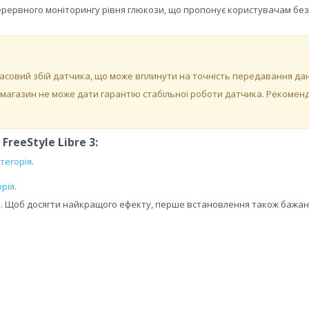
зперервного моніторингу рівня глюкози, що пропонує користувачам без
асовий збій датчика, що може вплинути на точність передавання да
-магазин не може дати гарантію стабільної роботи датчика. Рекомен
reeStyle Libre 3:
тегорія
.
.
орія
.
м. Щоб досягти найкращого ефекту, перше встановлення також бажа