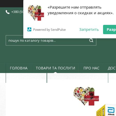
«Разрешите нам отправлять
+380 (50) 773-07-72
+380 (73) 773-07-72
+380 (97) 773-07-72
уведомления о скидках и акциях».
Запретить
Раз
Powered by SendPulse
ГОЛОВНА
ТОВАРИ ТА ПОСЛУГИ
ПРО НАС
ДОС
ГАРАНТІЯ І СЕРВІС
ДОГОВІР ПУБЛІЧНОЇ ОФЕРТИ