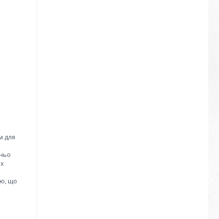
м для
дньо
іх
ою, що