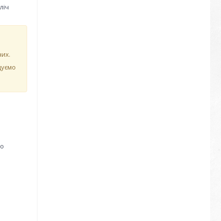
ліч
них.
дуємо
но