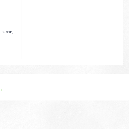
люкози,
і