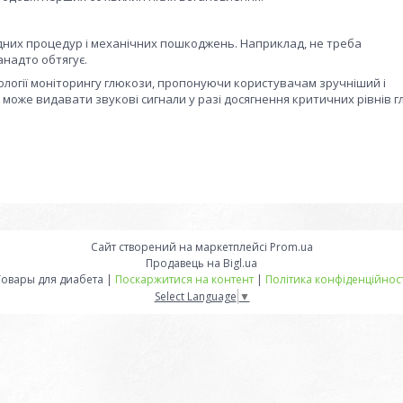
дних процедур і механічних пошкоджень. Наприклад, не треба
анадто обтягує.
нології моніторингу глюкози, пропонуючи користувачам зручніший і
 може видавати звукові сигнали у разі досягнення критичних рівнів г
Сайт створений на маркетплейсі
Prom.ua
Продавець на Bigl.ua
Товары для диабета |
Поскаржитися на контент
|
Політика конфіденційност
Select Language
▼