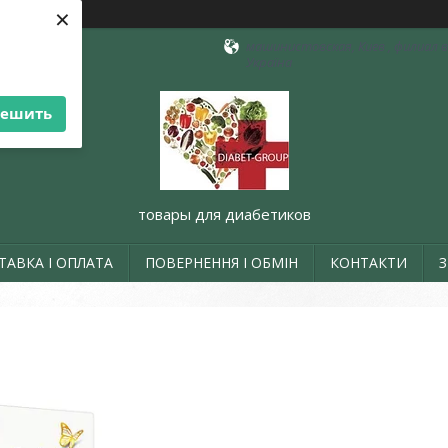
×
машинистовская, Киев , филиал в 
Україна
решить
товары для диабетиков
ТАВКА І ОПЛАТА
ПОВЕРНЕННЯ І ОБМІН
КОНТАКТИ