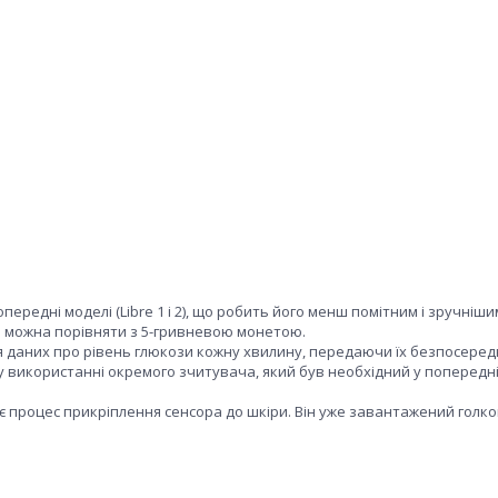
опередні моделі (Libre 1 і 2), що робить його менш помітним і зручніши
що можна порівняти з 5-гривневою монетою.
 даних про рівень глюкози кожну хвилину, передаючи їх безпосере
у використанні окремого зчитувача, який був необхідний у попередн
є процес прикріплення сенсора до шкіри. Він уже завантажений голк