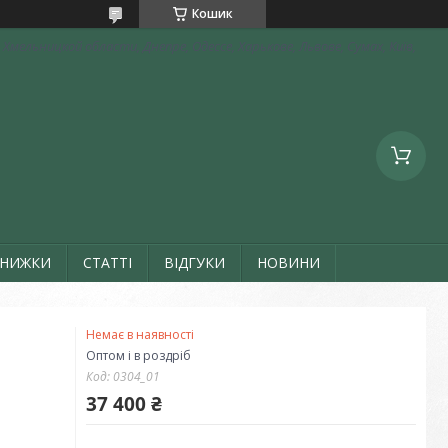
Кошик
Хмельницкой области, Днепре, Одессе, Харькове, Львове, Сумах, Київ,
ЗНИЖКИ
СТАТТІ
ВІДГУКИ
НОВИНИ
Немає в наявності
Оптом і в роздріб
Код:
0304_01
37 400 ₴