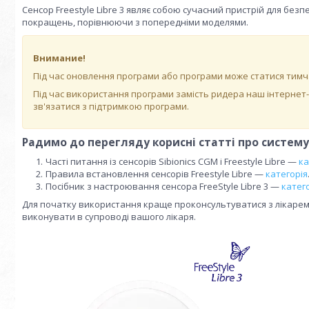
Сенсор Freestyle Libre 3 являє собою сучасний пристрій для бе
покращень, порівнюючи з попередніми моделями.
Внимание!
Під час оновлення програми або програми може статися тимч
Під час використання програми замість ридера наш інтернет
зв'язатися з підтримкою програми.
Радимо до перегляду корисні статті про систему F
Часті питання із сенсорів Sibionics CGM і Freestyle Libre —
ка
Правила встановлення сенсорів Freestyle Libre —
категорія
Посібник з настроювання сенсора FreeStyle Libre 3 —
катег
Для початку використання краще проконсультуватися з лікаре
виконувати в супроводі вашого лікаря.