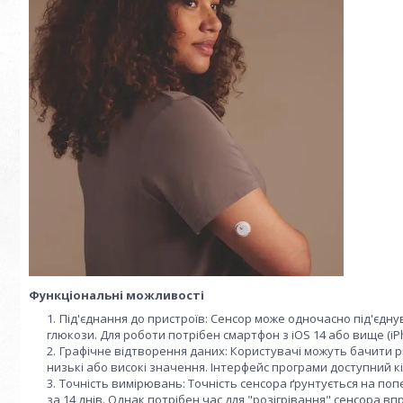
Функціональні можливості
Під'єднання до пристроїв: Сенсор може одночасно під'єдну
глюкози. Для роботи потрібен смартфон з iOS 14 або вище (iPhon
Графічне відтворення даних: Користувачі можуть бачити р
низькі або високі значення. Інтерфейс програми доступний 
Точність вимірювань: Точність сенсора ґрунтується на попе
за 14 днів. Однак потрібен час для "розігрівання" сенсора в