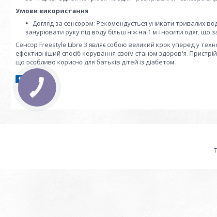
Умови використання
Догляд за сенсором: Рекомендується уникати тривалих во
занурювати руку під воду більш ніж на 1 м і носити одяг, що з
Сенсор Freestyle Libre 3 являє собою великий крок уперед у тех
ефективніший спосіб керування своїм станом здоров'я. Пристрій
що особливо корисно для батьків дітей із діабетом.