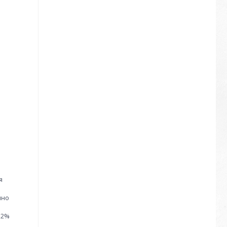
я
чно
.2%