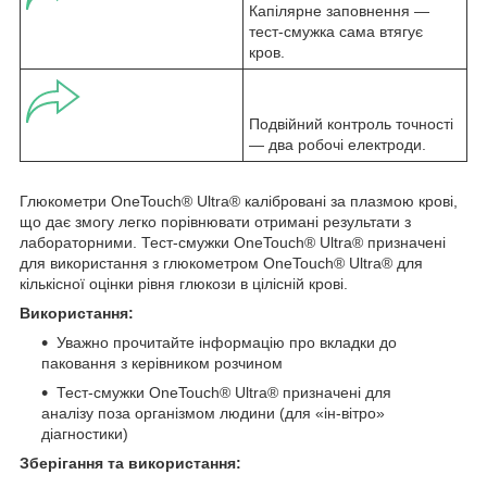
Капілярне заповнення —
тест-смужка сама втягує
кров.
Подвійний контроль точності
— два робочі електроди.
Глюкометри OneTouch® Ultra® калібровані за плазмою крові,
що дає змогу легко порівнювати отримані результати з
лабораторними. Тест-смужки OneTouch® Ultra® призначені
для використання з глюкометром OneTouch® Ultra® для
кількісної оцінки рівня глюкози в цілісній крові.
Використання:
Уважно прочитайте інформацію про вкладки до
паковання з керівником розчином
Тест-смужки OneTouch® Ultra® призначені для
аналізу поза організмом людини (для «ін-вітро»
діагностики)
Зберігання та використання: