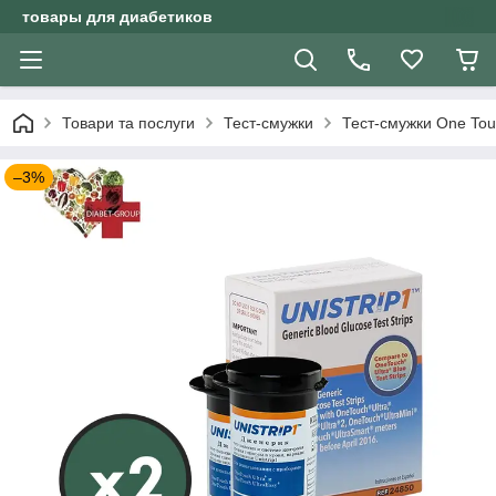
товары для диабетиков
Товари та послуги
Тест-смужки
Тест-смужки One To
–3%