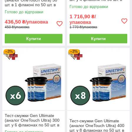
упаковці
шт. в 1 флаконі по 50 шт. в
Готово до відправки
упаковці
Готово до відправки
1 716,90
₴/
436,50
₴/упаковка
упаковка
450 ₴/упаковка
1 770 ₴/упаковка
Купити
Купити
–3%
–3%
Тест-смужки Gen Ultimate
(аналог OneTouch Ultra) 300
Тест-смужки Gen Ultimate
шт. у 6 флаконах по 50 шт. в
(аналог OneTouch Ultra) 400
упаковці
шт. у 8 флаконах по 50 шт. в
Готово до відправки