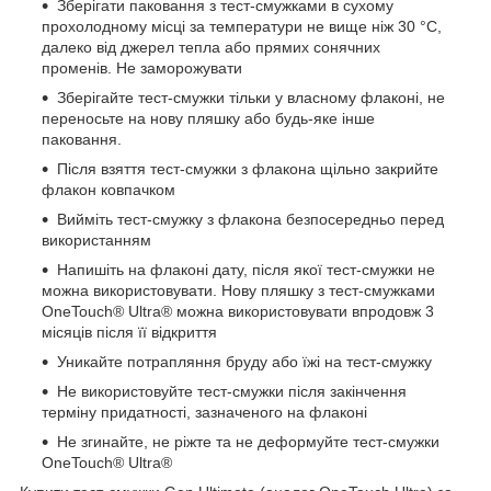
Зберігати паковання з тест-смужками в сухому
прохолодному місці за температури не вище ніж 30 °C,
далеко від джерел тепла або прямих сонячних
променів. Не заморожувати
Зберігайте тест-смужки тільки у власному флаконі, не
переносьте на нову пляшку або будь-яке інше
паковання.
Після взяття тест-смужки з флакона щільно закрийте
флакон ковпачком
Вийміть тест-смужку з флакона безпосередньо перед
використанням
Напишіть на флаконі дату, після якої тест-смужки не
можна використовувати. Нову пляшку з тест-смужками
OneTouch® Ultra® можна використовувати впродовж 3
місяців після її відкриття
Уникайте потрапляння бруду або їжі на тест-смужку
Не використовуйте тест-смужки після закінчення
терміну придатності, зазначеного на флаконі
Не згинайте, не ріжте та не деформуйте тест-смужки
OneTouch® Ultra®