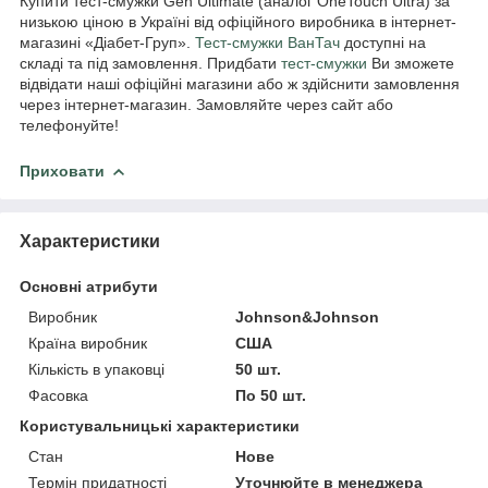
Купити тест-смужки Gen Ultimate (аналог OneTouch Ultra) за
низькою ціною в Україні від офіційного виробника в інтернет-
магазині «Діабет-Груп».
Тест-смужки ВанТач
доступні на
складі та під замовлення. Придбати
тест-смужки
Ви зможете
відвідати наші офіційні магазини або ж здійснити замовлення
через інтернет-магазин. Замовляйте через сайт або
телефонуйте!
Приховати
Характеристики
Основні атрибути
Виробник
Johnson&Johnson
Країна виробник
США
Кількість в упаковці
50 шт.
Фасовка
По 50 шт.
Користувальницькі характеристики
Стан
Нове
Термін придатності
Уточнюйте в менеджера