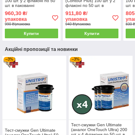
100 шт. у 2 флаконі по 50
(Contour Plus) 100 шт. у 2
100 
шт. в пакованні
флаконі по 50 шт. в
шт. 
упаковці
960,30
911,80
805
₴/
₴/
упаковка
упаковка
упа
990 ₴/упаковка
940 ₴/упаковка
830 ₴
Купити
Купити
Акційні пропозиції та новинки
–3%
–3%
Тест-смужки Gen Ultimate
(аналог OneTouch Ultra) 200
Тест-смужки Gen Ultimate
шт. у 4 флакони по 50 шт. в
(аналог OneTouch Ultra) 50