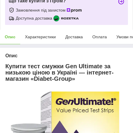
Що таке купити з Пром?
Замовлення під захистом
Доступна доставка
Опис
Характеристики
Доставка
Оплата
Умови п
Опис
Купити тест смужки Gen Ultimate за
низькою ціною в Україні — інтернет-
магазин «Diabet-Group»