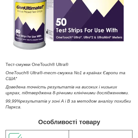
Тест-смужки OneTouch® Ultra®
OneTouch® Ultra®-тест-смужка No1 в країнах Європи та
США
*
Доведена точність результатів на високих і низьких
цукрах, підтверджена 8-річними клінічними дослідженнями.
99,99%
результатів у зоні А і В за методом аналізу похибки
Паркса.
Особливості товару