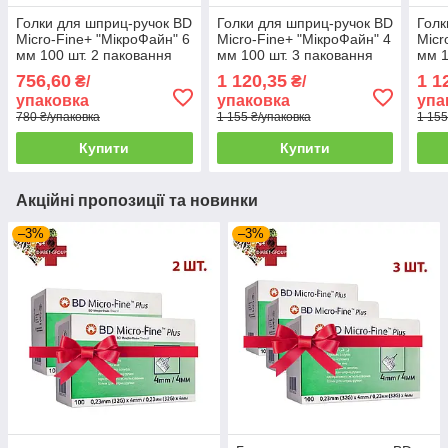
Голки для шприц-ручок BD
Голки для шприц-ручок BD
Голк
Micro-Fine+ "МікроФайн" 6
Micro-Fine+ "МікроФайн" 4
Micr
мм 100 шт. 2 паковання
мм 100 шт. 3 паковання
мм 1
756,60
1 120,35
1 1
₴/
₴/
упаковка
упаковка
упа
780 ₴/упаковка
1 155 ₴/упаковка
1 155
Купити
Купити
Акційні пропозиції та новинки
–3%
–3%