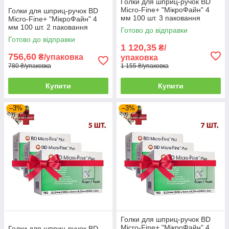
Голки для шприц-ручок BD
Micro-Fine+ "МікроФайн" 4
Голки для шприц-ручок BD
мм 100 шт. 3 паковання
Micro-Fine+ "МікроФайн" 4
мм 100 шт. 2 паковання
Готово до відправки
Готово до відправки
1 120,35
₴/
756,60
₴/упаковка
упаковка
780 ₴/упаковка
1 155 ₴/упаковка
Купити
Купити
–3%
–3%
Голки для шприц-ручок BD
Micro-Fine+ "МікроФайн" 4
Голки для шприц-ручок BD