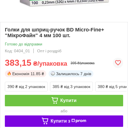
Голки для шприц-ручок BD Micro-Fine+
"МікроФайн" 4 мм 100 шт.
Готово до відправки
Код: 0404_01
Опт і роздріб
383,15
₴/упаковка
395 ₴/упаковка
Економія
11.85 ₴
Залишилось
7 днів
390 ₴
від 2 упаковок
385 ₴
від 3 упаковок
380 ₴
від 5 упак
Купити
або
Купити з