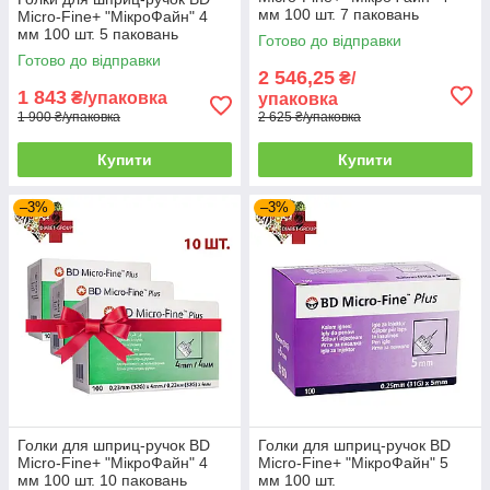
мм 100 шт. 7 паковань
Micro-Fine+ "МікроФайн" 4
мм 100 шт. 5 паковань
Готово до відправки
Готово до відправки
2 546,25
₴/
1 843
₴/упаковка
упаковка
1 900 ₴/упаковка
2 625 ₴/упаковка
Купити
Купити
–3%
–3%
Голки для шприц-ручок BD
Голки для шприц-ручок BD
Micro-Fine+ "МікроФайн" 4
Micro-Fine+ "МікроФайн" 5
мм 100 шт. 10 паковань
мм 100 шт.