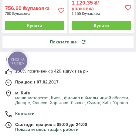
1 120,35
₴/
756,60
₴/упаковка
упаковка
780 ₴/упаковка
1 155 ₴/упаковка
Купити
Купити
Показати ще
Про нас
КНОПКА
ЗВ'ЯЗКУ
100% позитивних з 420 відгуків за рік
Працює з 07.02.2017
м. Київ
машинистовская, Киев , филиал в Хмельницкой области,
Днепре, Одессе, Харькове, Львове, Сумах, Київ, Україна
Контакти
Сьогодні працює з 09:00 до 24:00
Показати весь графік роботи