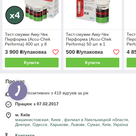
Тест-смужки Акку-Чек
Тест-смужки Акку-Чек
Тест
Перформа (Accu-Chek
Перформа (Accu-Chek
Пер
Performa) 400 шт. у 8
Performa) 50 шт. в 1
Perf
флаконах по 50 шт. в
флаконі по 50 шт. в
флак
3 900
500
4 8
₴/упаковка
₴/упаковка
пакованні
пакованні
пако
Купити
Купити
Про нас
100% позитивних з 418 відгуків за рік
Працює з 07.02.2017
м. Київ
машинистовская, Киев , филиал в Хмельницкой области,
Днепре, Одессе, Харькове, Львове, Сумах, Київ, Україна
Контакти