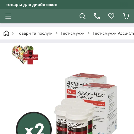
товары для диабетиков
Товари та послуги
Тест-смужки
Тест-смужки Accu-C