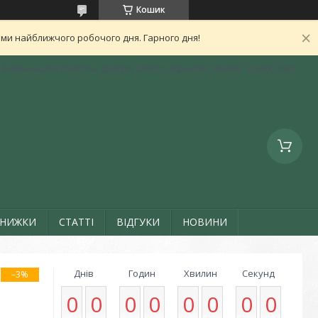
Кошик
ами найближчого робочого дня. Гарного дня!
Хмельницкой области, Днепре, Одессе, Харькове, Львове, Сумах, Київ,
ЗНИЖКИ
СТАТТІ
ВІДГУКИ
НОВИНИ
Днів
Годин
Хвилин
Секунд
–3%
0
0
0
0
0
0
0
0