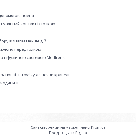
 допомогою помпи
німальний контакт із голкою
бору вимагає менше дій
ожністю перед голкою
 з інфузійною системою Medtronic
м заповніть трубку до появи крапель.
6 одиниці.
Сайт створений на маркетплейсі
Prom.ua
Продавець на Bigl.ua