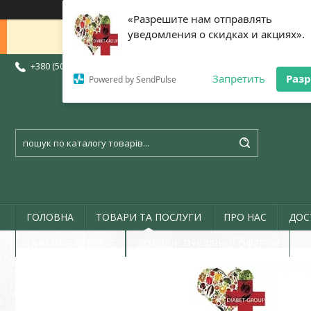
«Разрешите нам отправлять
уведомления о скидках и акциях».
Доброго дня 😊 Дякую, що написа
+380 (50) 773-07-72
+380 (73) 773-07-72
+380 (97) 773-07-72
Запретить
Раз
Powered by SendPulse
ГОЛОВНА
ТОВАРИ ТА ПОСЛУГИ
ПРО НАС
ДОС
ГАРАНТІЯ І СЕРВІС
ДОГОВІР ПУБЛІЧНОЇ ОФЕРТИ