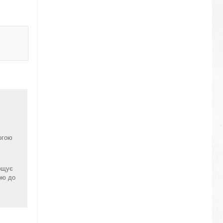
огою
ощує
ою до