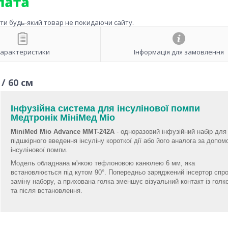
ити будь-який товар не покидаючи сайту.
арактеристики
Інформація для замовлення
/ 60 см
Інфузійна система для інсулінової помпи
Медтронік МініМед Міо
MiniMed Mio Advance MMT-242A
- одноразовий інфузійний набір для
підшкірного введення інсуліну короткої дії або його аналога за допом
інсулінової помпи.
Модель обладнана м'якою тефлоновою канюлею 6 мм, яка
встановлюється під кутом 90°. Попередньо заряджений інсертор спр
заміну набору, а прихована голка зменшує візуальний контакт із голк
та після встановлення.