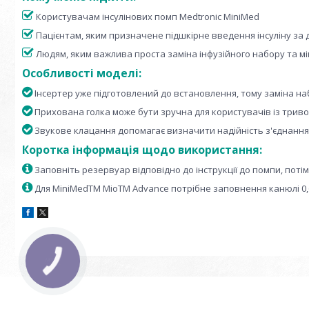
Користувачам інсулінових помп Medtronic MiniMed
Пацієнтам, яким призначене підшкірне введення інсуліну за
Людям, яким важлива проста заміна інфузійного набору та мі
Особливості моделі:
Інсертер уже підготовлений до встановлення, тому заміна на
Прихована голка може бути зручна для користувачів із трив
Звукове клацання допомагає визначити надійність з'єднання
Коротка інформація щодо використання:
Заповніть резервуар відповідно до інструкції до помпи, поті
Для MiniMedTM MioTM Advance потрібне заповнення канюлі 0,