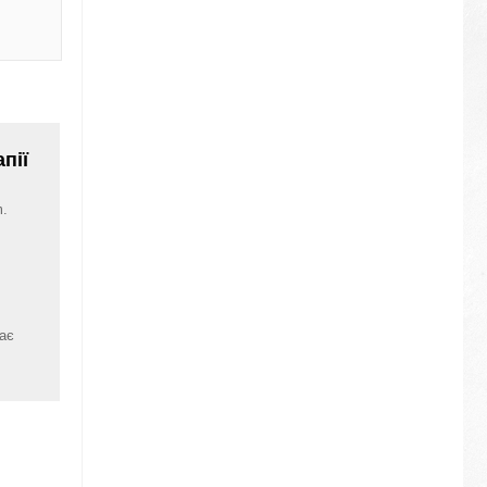
пії
m.
дає