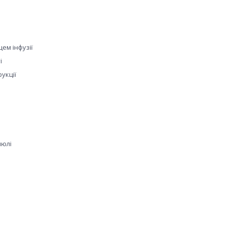
ем інфузії
і
укції
нюлі