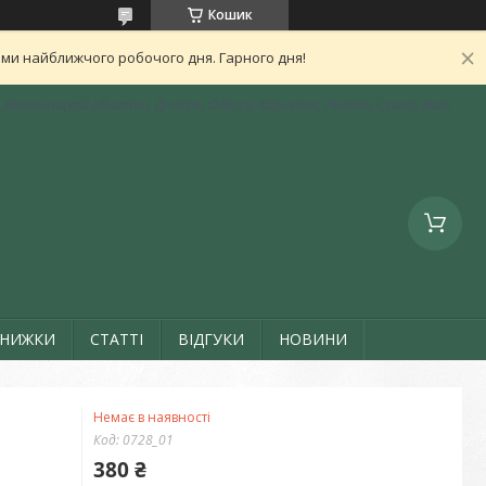
Кошик
ами найближчого робочого дня. Гарного дня!
Хмельницкой области, Днепре, Одессе, Харькове, Львове, Сумах, Київ,
ЗНИЖКИ
СТАТТІ
ВІДГУКИ
НОВИНИ
Немає в наявності
Код:
0728_01
380 ₴