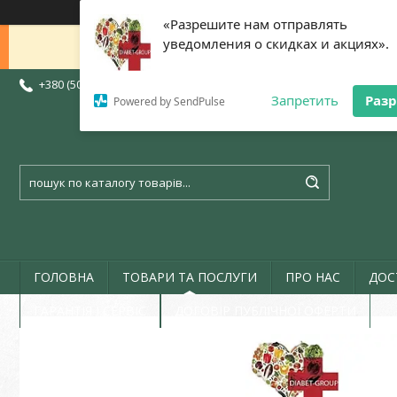
«Разрешите нам отправлять
уведомления о скидках и акциях».
Доброго дня 😊 Дякую, що написа
+380 (50) 773-07-72
+380 (73) 773-07-72
+380 (97) 773-07-72
Запретить
Раз
Powered by SendPulse
ГОЛОВНА
ТОВАРИ ТА ПОСЛУГИ
ПРО НАС
ДОС
ГАРАНТІЯ І СЕРВІС
ДОГОВІР ПУБЛІЧНОЇ ОФЕРТИ