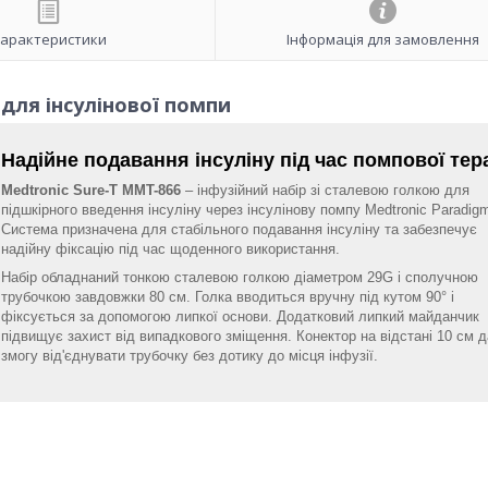
арактеристики
Інформація для замовлення
 для інсулінової помпи
Надійне подавання інсуліну під час помпової тера
Medtronic Sure-T MMT-866
– інфузійний набір зі сталевою голкою для
підшкірного введення інсуліну через інсулінову помпу Medtronic Paradig
Система призначена для стабільного подавання інсуліну та забезпечує
надійну фіксацію під час щоденного використання.
Набір обладнаний тонкою сталевою голкою діаметром 29G і сполучною
трубочкою завдовжки 80 см. Голка вводиться вручну під кутом 90° і
фіксується за допомогою липкої основи. Додатковий липкий майданчик
підвищує захист від випадкового зміщення. Конектор на відстані 10 см 
змогу від'єднувати трубочку без дотику до місця інфузії.