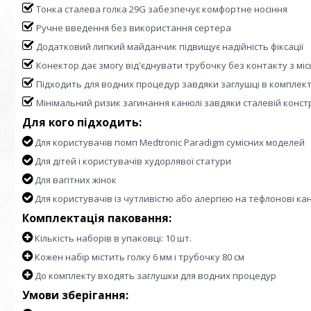
Тонка сталева голка 29G забезпечує комфортне носіння
Ручне введення без використання сертера
Додатковий липкий майданчик підвищує надійність фіксації
Конектор дає змогу від'єднувати трубочку без контакту з місц
Підходить для водних процедур завдяки заглушці в комплект
Мінімальний ризик загинання канюлі завдяки сталевій констр
Для кого підходить:
Для користувачів помп Medtronic Paradigm сумісних моделей
Для дітей і користувачів худорлявої статури
Для вагітних жінок
Для користувачів із чутливістю або алергією на тефлонові ка
Комплектація паковання:
Кількість наборів в упаковці: 10 шт.
Кожен набір містить голку 6 мм і трубочку 80 см
До комплекту входять заглушки для водних процедур
Умови зберігання: