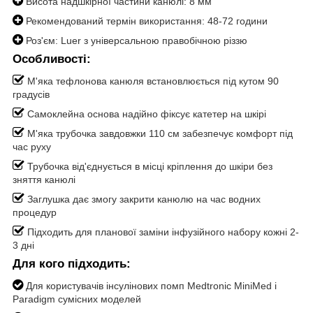
Висота надшкірної частини канюлі: 8 мм
Рекомендований термін використання: 48-72 години
Роз'єм: Luer з універсальною правобічною різзю
Особливості:
М'яка тефлонова канюля встановлюється під кутом 90
градусів
Самоклейна основа надійно фіксує катетер на шкірі
М'яка трубочка завдовжки 110 см забезпечує комфорт під
час руху
Трубочка від'єднується в місці кріплення до шкіри без
зняття канюлі
Заглушка дає змогу закрити канюлю на час водних
процедур
Підходить для планової заміни інфузійного набору кожні 2-
3 дні
Для кого підходить:
Для користувачів інсулінових помп Medtronic MiniMed і
Paradigm сумісних моделей