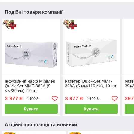
Подібні товари компанії
Інфузійний набір MiniMed
Катетер Quick-Set MMT-
Кате
Quick-Set MMT-386А (9
398А (6 мм/110 см), 10 шт.
394А
мм/80 см), 10 шт.
3 977
3 977
397
₴
₴
4 100 ₴
4 100 ₴
Купити
Купити
Акційні пропозиції та новинки