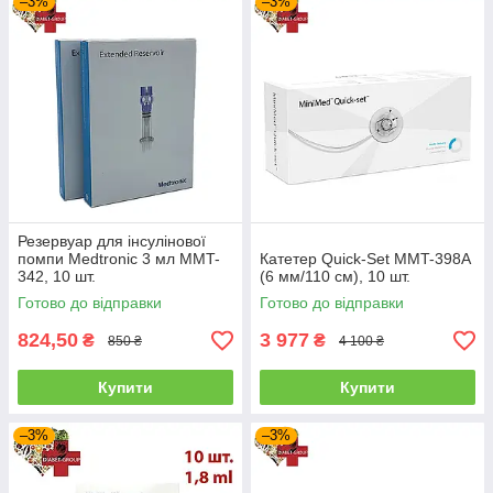
–3%
–3%
Резервуар для інсулінової
помпи Medtronic 3 мл MMT-
Катетер Quick-Set MMT-398А
342, 10 шт.
(6 мм/110 см), 10 шт.
Готово до відправки
Готово до відправки
824,50
3 977
₴
₴
850 ₴
4 100 ₴
Купити
Купити
–3%
–3%