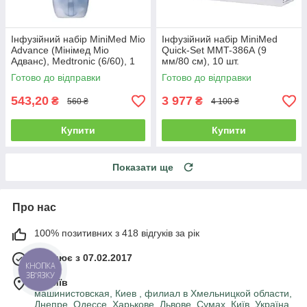
Інфузійний набір MiniMed Mio
Інфузійний набір MiniMed
Advance (Мінімед Міо
Quick-Set MMT-386А (9
Адванс), Medtronic (6/60), 1
мм/80 см), 10 шт.
шт.
Готово до відправки
Готово до відправки
543,20
3 977
₴
₴
560 ₴
4 100 ₴
Купити
Купити
Показати ще
Про нас
100% позитивних з 418 відгуків за рік
Працює з 07.02.2017
КНОПКА
ЗВ'ЯЗКУ
м. Київ
машинистовская, Киев , филиал в Хмельницкой области,
Днепре, Одессе, Харькове, Львове, Сумах, Київ, Україна