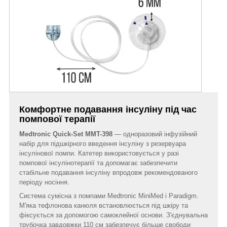
Комфортне подавання інсуліну під час
помпової терапії
Medtronic Quick-Set MMT-398
— одноразовий інфузійний
набір для підшкірного введення інсуліну з резервуара
інсулінової помпи. Катетер використовується у разі
помпової інсулінотерапії та допомагає забезпечити
стабільне подавання інсуліну впродовж рекомендованого
періоду носіння.
Система сумісна з помпами Medtronic MiniMed і Paradigm.
М'яка тефлонова канюля встановлюється під шкіру та
фіксується за допомогою самоклейної основи. З'єднувальна
трубочка завдовжки 110 см забезпечує більше свободи