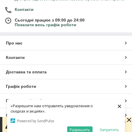
Контакти
Сьогодні працює з 09:00 до 24:00
Показати весь графік роботи
Про нас
Контакти
Доставка та оплата
Графік роботи
Повна версія сайту
×
«Разрешите нам отправлять уведомления о
скидках и акциях».
Сайт створено на маркетплейсі
Prom.ua
Powered by SendPulse
Доброго дня 😊 Дякую, що написали нам! Зараз магазин
не працює, але ми обов'язково зв'яжемося з вами
Разрешить
Запретить
Політика конфіденційності
найближчого робочого дня. Гарного дня!