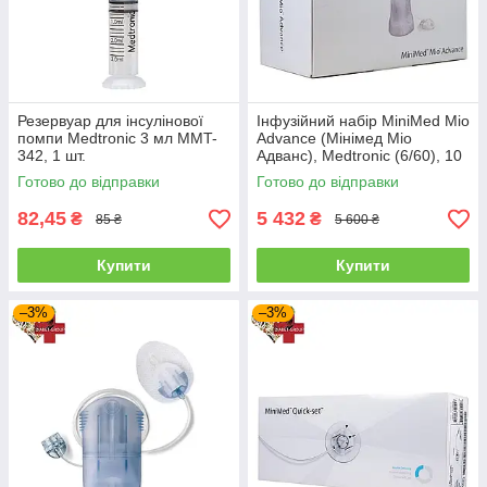
Резервуар для інсулінової
Інфузійний набір MiniMed Mio
помпи Medtronic 3 мл MMT-
Advance (Мінімед Міо
342, 1 шт.
Адванс), Medtronic (6/60), 10
шт.
Готово до відправки
Готово до відправки
82,45
5 432
₴
₴
85 ₴
5 600 ₴
Купити
Купити
–3%
–3%