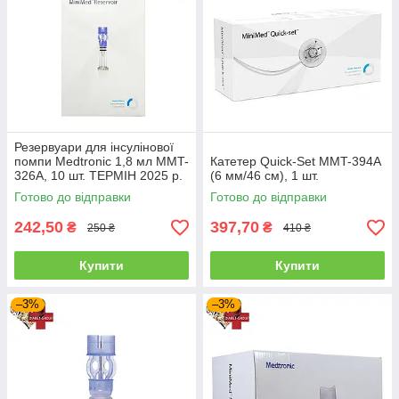
Резервуари для інсулінової
помпи Medtronic 1,8 мл MMT-
Катетер Quick-Set MMT-394А
326A, 10 шт. ТЕРМІН 2025 р.
(6 мм/46 см), 1 шт.
Готово до відправки
Готово до відправки
242,50
397,70
₴
₴
250 ₴
410 ₴
Купити
Купити
–3%
–3%