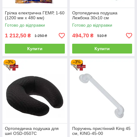
Грілка електрична ГЕМР, 1-60
Ортопедична подушка
(1200 мм х 480 мм)
Лежбока 30х10 см
Готово до відправки
Готово до відправки
1 212,50
494,70
₴
₴
1 250 ₴
510 ₴
Купити
Купити
–3%
–3%
Ортопедична подушка для
Поручень пристінний King 45
шиї OSD-0507C
см, KING-45-00