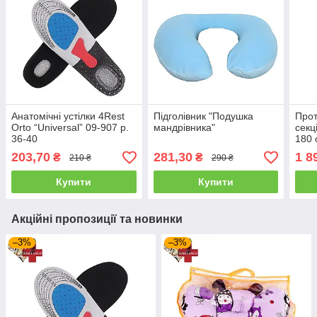
Анатомічні устілки 4Rest
Підголівник "Подушка
Про
Orto “Universal” 09-907 р.
мандрівника"
секц
36-40
180 
203,70
281,30
1 8
₴
₴
210 ₴
290 ₴
Купити
Купити
Акційні пропозиції та новинки
–3%
–3%