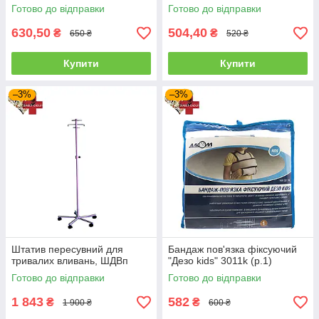
Готово до відправки
Готово до відправки
630,50
504,40
₴
₴
650 ₴
520 ₴
Купити
Купити
–3%
–3%
Штатив пересувний для
Бандаж пов'язка фіксуючий
тривалих вливань, ШДВп
"Дезо kids" 3011k (р.1)
Готово до відправки
Готово до відправки
1 843
582
₴
₴
1 900 ₴
600 ₴