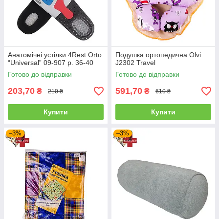
Анатомічні устілки 4Rest Orto
Подушка ортопедична Olvi
“Universal” 09-907 р. 36-40
J2302 Travel
Готово до відправки
Готово до відправки
203,70
591,70
₴
₴
210 ₴
610 ₴
Купити
Купити
–3%
–3%