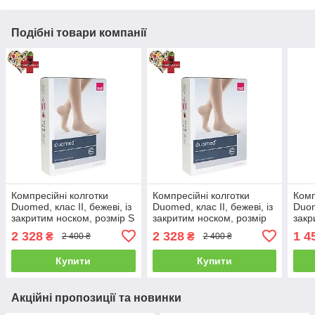
Подібні товари компанії
Компресійні колготки
Компресійні колготки
Комп
Duomed, клас II, бежеві, із
Duomed, клас II, бежеві, із
Duom
закритим носком, розмір S
закритим носком, розмір
закр
(V210012000)
XXL (V210016000)
(V24
2 328
2 328
1 4
₴
₴
2 400 ₴
2 400 ₴
Купити
Купити
Акційні пропозиції та новинки