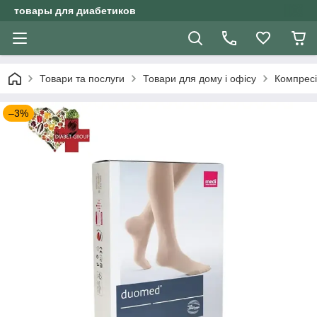
товары для диабетиков
Товари та послуги
Товари для дому і офісу
Компресі
–3%