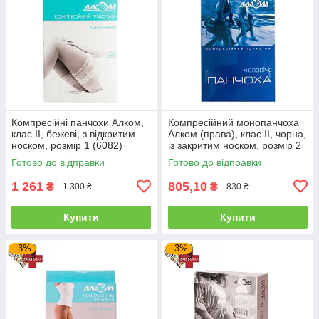
Компресійні панчохи Алком,
Компресійний монопанчоха
клас II, бежеві, з відкритим
Алком (права), клас II, чорна,
носком, розмір 1 (6082)
із закритим носком, розмір 2
(6062)
Готово до відправки
Готово до відправки
1 261
805,10
₴
₴
1 300 ₴
830 ₴
Купити
Купити
–3%
–3%