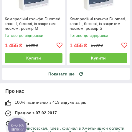
Компресійні гольфи Duomed,
Компресійні гольфи Duomed,
клас II, бежеві, із закритим
клас II, бежеві, із закритим
носком, розмір M
носком, розмір S
(V240013000)
(V240002000)
Готово до відправки
Готово до відправки
1 455
1 455
₴
₴
1 500 ₴
1 500 ₴
Купити
Купити
Показати ще
Про нас
100% позитивних з 419 відгуків за рік
Працює з 07.02.2017
м. Київ
КНОПКА
машинистовская, Киев , филиал в Хмельницкой области,
ЗВ'ЯЗКУ