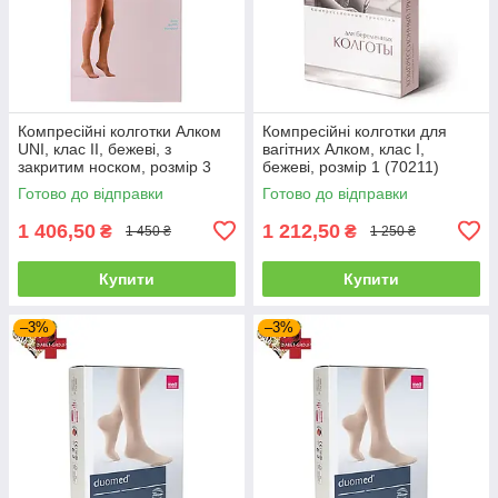
Компресійні колготки Алком
Компресійні колготки для
UNI, клас II, бежеві, з
вагітних Алком, клас I,
закритим носком, розмір 3
бежеві, розмір 1 (70211)
(70123)
Готово до відправки
Готово до відправки
1 406,50
1 212,50
₴
₴
1 450 ₴
1 250 ₴
Купити
Купити
–3%
–3%