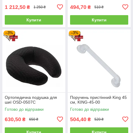
1 212,50
494,70
₴
₴
1 250 ₴
510 ₴
Купити
Купити
–3%
–3%
Ортопедична подушка для
Поручень пристінний King 45
шиї OSD-0507C
см, KING-45-00
Готово до відправки
Готово до відправки
630,50
504,40
₴
₴
650 ₴
520 ₴
Купити
Купити