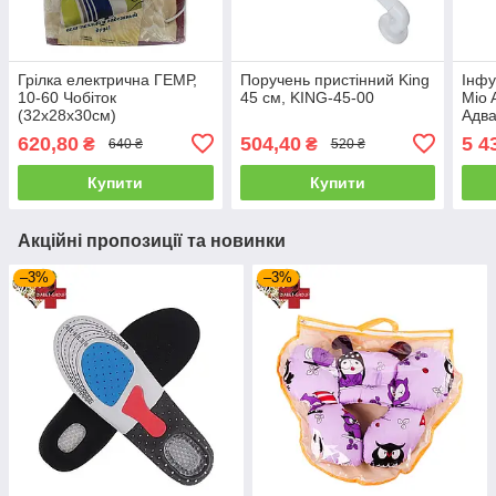
Грілка електрична ГЕМР,
Поручень пристінний King
Інфу
10-60 Чобіток
45 см, KING-45-00
Mio 
(32х28х30см)
Адва
10 ш
620,80
504,40
5 4
₴
₴
640 ₴
520 ₴
Купити
Купити
Акційні пропозиції та новинки
–3%
–3%