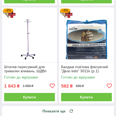
–3%
–3%
Штатив пересувний для
Бандаж пов'язка фіксуючий
тривалих вливань, ШДВп
"Дезо kids" 3011k (р.1)
Готово до відправки
Готово до відправки
1 843
582
₴
₴
1 900 ₴
600 ₴
Купити
Купити
Показати ще