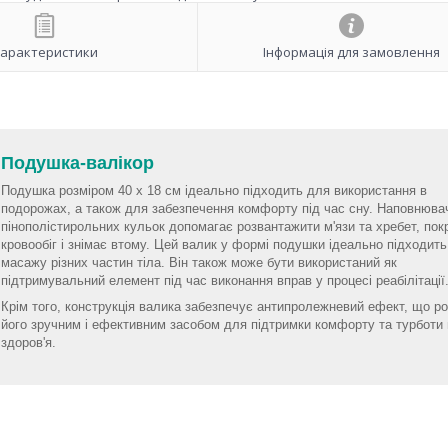
арактеристики
Інформація для замовлення
Подушка-валікор
Подушка розміром 40 х 18 см ідеально підходить для використання в
подорожах, а також для забезпечення комфорту під час сну. Наповнювач
пінополістирольних кульок допомагає розвантажити м'язи та хребет, по
кровообіг і знімає втому. Цей валик у формі подушки ідеально підходит
масажу різних частин тіла. Він також може бути використаний як
підтримувальний елемент під час виконання вправ у процесі реабілітації
Крім того, конструкція валика забезпечує антипролежневий ефект, що р
його зручним і ефективним засобом для підтримки комфорту та турботи
здоров'я.