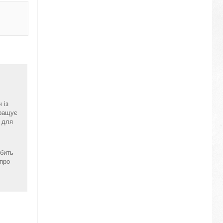
 із
кращує
ь для
.
обить
 про