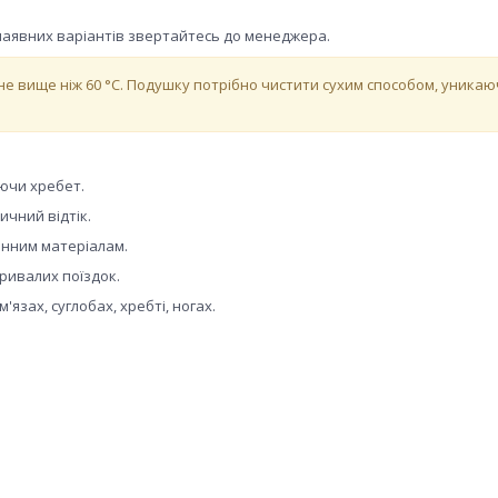
наявних варіантів звертайтесь до менеджера.
е вище ніж 60 °C. Подушку потрібно чистити сухим способом, уника
ючи хребет.
чний відтік.
енним матеріалам.
ривалих поїздок.
м'язах, суглобах, хребті, ногах.