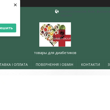
×
машинистовская, Киев , филиал в 
Україна
решить
товары для диабетиков
ТАВКА І ОПЛАТА
ПОВЕРНЕННЯ І ОБМІН
КОНТАКТИ