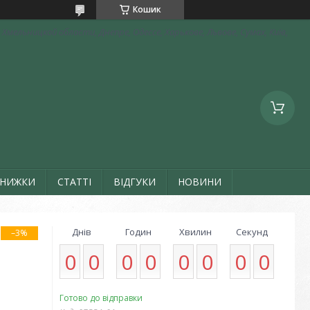
Кошик
Хмельницкой области, Днепре, Одессе, Харькове, Львове, Сумах, Київ,
ЗНИЖКИ
СТАТТІ
ВІДГУКИ
НОВИНИ
Днів
Годин
Хвилин
Секунд
–3%
0
0
0
0
0
0
0
0
Готово до відправки