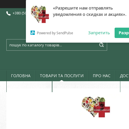
«Разрешите нам отправлять
+380 (50) 773-07-72
+380 (73) 773-07-72
+380 (97) 773-07-72
уведомления о скидках и акциях».
Запретить
Раз
Powered by SendPulse
ГОЛОВНА
ТОВАРИ ТА ПОСЛУГИ
ПРО НАС
ДОС
ГАРАНТІЯ І СЕРВІС
ДОГОВІР ПУБЛІЧНОЇ ОФЕРТИ