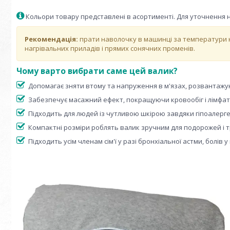
Кольори товару представлені в асортименті. Для уточнення 
Рекомендація:
прати наволочку в машинці за температури н
нагрівальних приладів і прямих сонячних променів.
Чому варто вибрати саме цей валик?
Допомагає зняти втому та напруження в м'язах, розвантажу
Забезпечує масажний ефект, покращуючи кровообіг і лімфати
Підходить для людей із чутливою шкірою завдяки гіпоалерг
Компактні розміри роблять валик зручним для подорожей і т
Підходить усім членам сім'ї у разі бронхіальної астми, болів у 