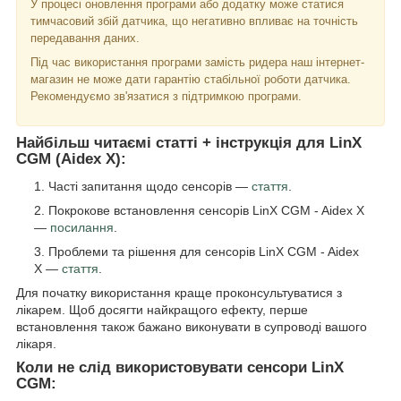
У процесі оновлення програми або додатку може статися
тимчасовий збій датчика, що негативно впливає на точність
передавання даних.
Під час використання програми замість ридера наш інтернет-
магазин не може дати гарантію стабільної роботи датчика.
Рекомендуємо зв'язатися з підтримкою програми.
Найбільш читаємі статті + інструкція для LinX
CGM (Aidex X):
Часті запитання щодо сенсорів —
стаття
.
Покрокове встановлення сенсорів LinX CGM - Aidex X
—
посилання
.
Проблеми та рішення для сенсорів LinX CGM - Aidex
X —
стаття
.
Для початку використання краще проконсультуватися з
лікарем. Щоб досягти найкращого ефекту, перше
встановлення також бажано виконувати в супроводі вашого
лікаря.
Коли не слід використовувати сенсори LinX
CGM: