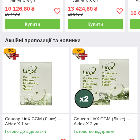
— Aidex X 6 уп.
— Aidex X 8 уп.
— Ai
10 126,80
13 424,80
₴
₴
16 
10 440 ₴
13 840 ₴
Купити
Купити
Акційні пропозиції та новинки
–3%
–3%
Сенсор LinX CGM (Лінкс) —
Сенсор LinX CGM (Лінкс) —
Aidex X 1 уп.
Aidex X 2 уп.
Готово до відправки
Готово до відправки