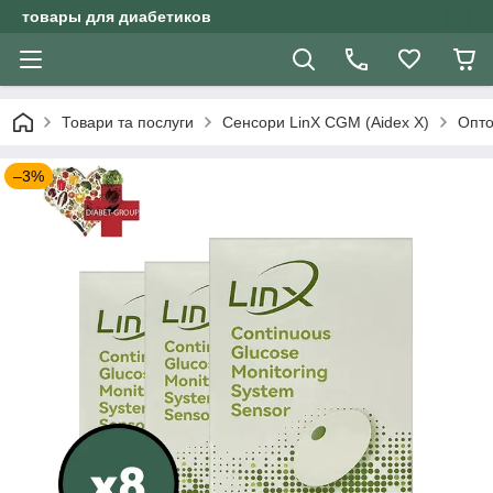
товары для диабетиков
Товари та послуги
Сенсори LinX CGM (Aidex X)
Опто
–3%