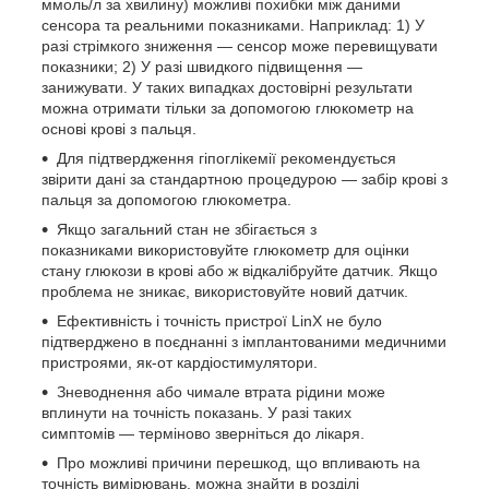
ммоль/л за хвилину) можливі похибки між даними
сенсора та реальними показниками. Наприклад: 1) У
разі стрімкого зниження — сенсор може перевищувати
показники; 2) У разі швидкого підвищення —
занижувати. У таких випадках достовірні результати
можна отримати тільки за допомогою глюкометр на
основі крові з пальця.
Для підтвердження гіпоглікемії рекомендується
звірити дані за стандартною процедурою — забір крові з
пальця за допомогою глюкометра.
Якщо загальний стан не збігається з
показниками використовуйте глюкометр для оцінки
стану глюкози в крові або ж відкалібруйте датчик. Якщо
проблема не зникає, використовуйте новий датчик.
Ефективність і точність пристрої LinX не було
підтверджено в поєднанні з імплантованими медичними
пристроями, як-от кардіостимулятори.
Зневоднення або чимале втрата рідини може
вплинути на точність показань. У разі таких
симптомів — терміново зверніться до лікаря.
Про можливі причини перешкод, що впливають на
точність вимірювань, можна знайти в розділі