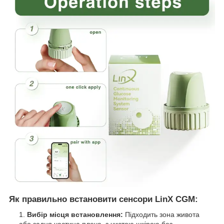
Як правильно встановити сенсори LinX CGM:
Вибір місця встановлення:
Підходить зона живота
або задня частина плеча, з чистою шкірою без