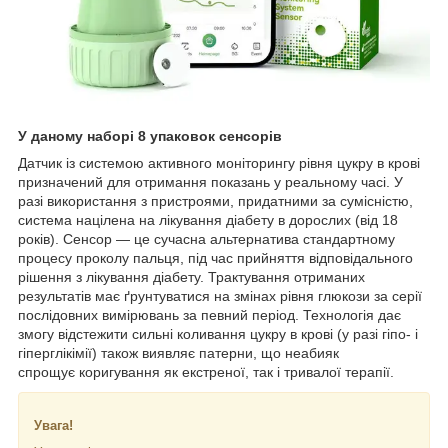
У даному наборі 8 упаковок сенсорів
Датчик із системою активного моніторингу рівня цукру в крові
призначений для отримання показань у реальному часі. У
разі використання з пристроями, придатними за сумісністю,
система націлена на лікування діабету в дорослих (від 18
років). Сенсор — це сучасна альтернатива стандартному
процесу проколу пальця, під час прийняття відповідального
рішення з лікування діабету. Трактування отриманих
результатів має ґрунтуватися на змінах рівня глюкози за серії
послідовних вимірювань за певний період. Технологія дає
змогу відстежити сильні коливання цукру в крові (у разі гіпо- і
гіперглікімії) також виявляє патерни, що неабияк
спрощує коригування як екстреної, так і тривалої терапії.
Увага!