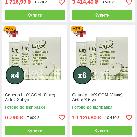
1 716,90
3 414,40
₴
₴
1 770 ₴
3 520 ₴
Купити
Купити
–3%
–3%
Сенсор LinX CGM (Лінкс) —
Сенсор LinX CGM (Лінкс) —
Aidex X 4 уп.
Aidex X 6 уп.
Готово до відправки
Готово до відправки
6 790
10 126,80
₴
₴
7 000 ₴
10 440 ₴
Купити
Купити