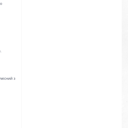
но
.
умісний з