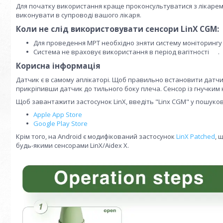
Для початку використання краще проконсультуватися з лікаре
виконувати в супроводі вашого лікаря.
Коли не слід використовувати сенсори LinX CGM:
Для проведення МРТ необхідно зняти систему моніторингу 
Система не враховує використання в період вагітності .
Корисна інформація
Датчик є в самому аплікаторі. Щоб правильно встановити датчик 
прикріпивши датчик до тильного боку плеча. Сенсор із гнучким 
Щоб завантажити застосунок LinX, введіть "Linx CGM" у пошуко
Apple App Store
Google Play Store
Крім того, на Android є модифікований застосунок
LinX Patched
, 
будь-якими сенсорами LinX/Aidex X.