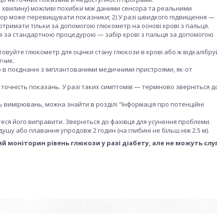
 за хвилину) можливі похибки між даними сенсора та реальними
нсор може перевищувати показники; 2) У разі швидкого підвищення —
отримати тільки за допомогою глюкометр на основі крові з пальця.
ані за стандартною процедурою — забір крові з пальця за допомогою
овуйте глюкометр для оцінки стану глюкози в крові або ж відкалібру
тчик.
но в поєднанні з імплантованими медичними пристроями, як-от
очність показань. У разі таких симптомів — терміново зверніться д
вимірювань, можна знайти в розділі "Інформація про потенційні
ся його виправити. Зверніться до фахівця для усунення проблеми.
шу або плавання упродовж 2 годин (на глибині не більш ніж 2.5 м).
 моніторин рівень глюкози у разі діабету, але не можуть слу