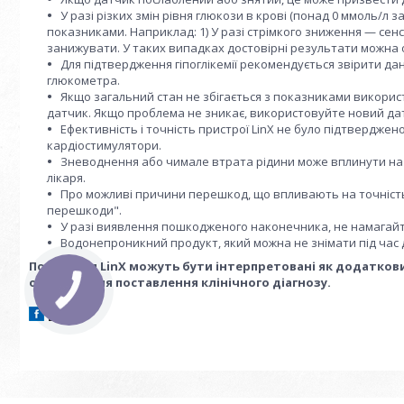
У разі різких змін рівня глюкози в крові (понад 0 ммоль/л
показниками. Наприклад: 1) У разі стрімкого зниження — се
занижувати. У таких випадках достовірні результати можна 
Для підтвердження гіпоглікемії рекомендується звірити д
глюкометра.
Якщо загальний стан не збігається з показниками використ
датчик. Якщо проблема не зникає, використовуйте новий да
Ефективність і точність пристрої LinX не було підтвердже
кардіостимулятори.
Зневоднення або чимале втрата рідини може вплинути на т
лікаря.
Про можливі причини перешкод, що впливають на точність 
перешкоди".
У разі виявлення пошкодженого наконечника, не намагайте
Водонепроникний продукт, який можна не знімати під час ду
Показання LinX можуть бути інтерпретовані як додатковий
основою для поставлення клінічного діагнозу.