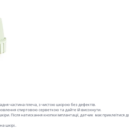
адня частина плеча, з чистою шкірою без дефектів.
овлення спиртовою серветкою та дайте їй висохнути.
шкіри. Після натискання кнопки імплантації, датчик має приклеїтися д
а шкірі..