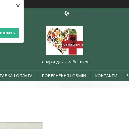
×
машинистовская, Киев , филиал в 
Україна
решить
товары для диабетиков
ТАВКА І ОПЛАТА
ПОВЕРНЕННЯ І ОБМІН
КОНТАКТИ