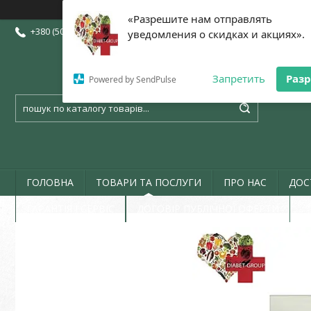
«Разрешите нам отправлять
+380 (50) 773-07-72
+380 (73) 773-07-72
+380 (97) 773-07-72
уведомления о скидках и акциях».
Запретить
Раз
Powered by SendPulse
ГОЛОВНА
ТОВАРИ ТА ПОСЛУГИ
ПРО НАС
ДОС
ГАРАНТІЯ І СЕРВІС
ДОГОВІР ПУБЛІЧНОЇ ОФЕРТИ