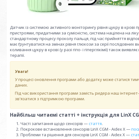
Датчик із системою активного моніторингу рівня цукру в крові 
пристроями, придатними за сумісністю, система націлена на ліку
стандартному процесу проколу пальця, під час прийняття відпо
має ґрунтуватися на змінах рівня глюкози за серії послідовних 
коливання цукру в крові (у разі гіпо- і гіперглікімії) також вияв
терапії.
Увага!
У процесі оновлення програми або додатку може статися тим
даних.
Під час використання програми замість ридера наш інтернет
зв'язатися з підтримкою програми.
Найбільш читаємі статті + інструкція для LinX CGM
Часті запитання щодо сенсорів —
стаття
.
Покрокове встановлення сенсорів LinX CGM - Aidex X —
пос
Проблеми та рішення для сенсорів LinX CGM - Aidex X —
ста