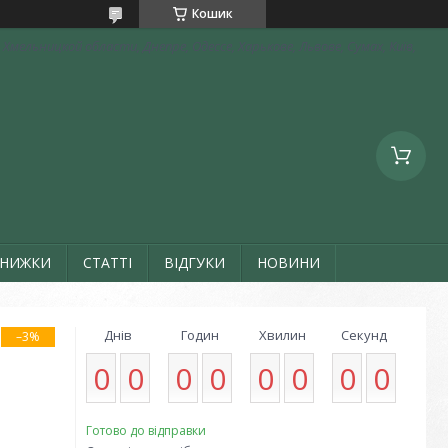
Кошик
Хмельницкой области, Днепре, Одессе, Харькове, Львове, Сумах, Київ,
ЗНИЖКИ
СТАТТІ
ВІДГУКИ
НОВИНИ
Днів
Годин
Хвилин
Секунд
–3%
0
0
0
0
0
0
0
0
Готово до відправки