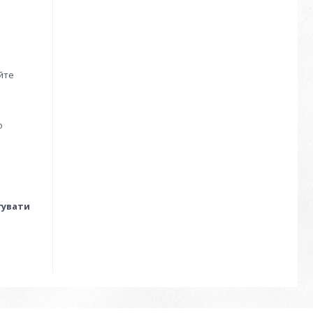
йте
о
гувати