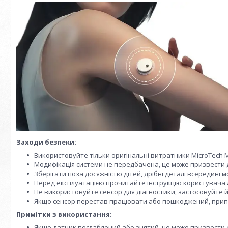
Заходи безпеки:
Використовуйте тільки оригінальні витратники MicroTech M
Модифікація системи не передбачена, це може призвести 
Зберігати поза досяжністю дітей, дрібні деталі всередині 
Перед експлуатацією прочитайте інструкцію користувача 
Не використовуйте сенсор для діагностики, застосовуйте й
Якщо сенсор перестав працювати або пошкоджений, припин
Примітки з використання:
Якщо датчик послаблений або знятий, це може призвести 