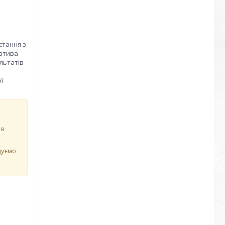
стання з
натива
льтатів
ї
ня
дуємо