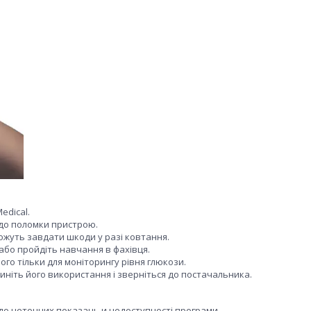
edical.
до поломки пристрою.
можуть завдати шкоди у разі ковтання.
або пройдіть навчання в фахівця.
ого тільки для моніторингу рівня глюкози.
іть його використання і зверніться до постачальника.
до неточних показань и недоступності програми.