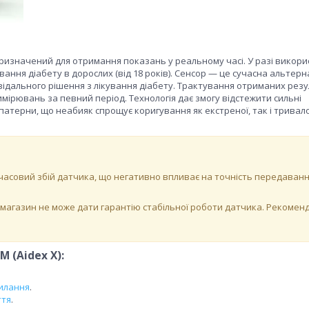
призначений для отримання показань у реальному часі. У разі викори
вання діабету в дорослих (від 18 років). Сенсор — це сучасна альтер
відального рішення з лікування діабету. Трактування отриманих резу
вимірювань за певний період. Технологія дає змогу відстежити сильні
ляє патерни, що неабияк спрощує коригування як екстреної, так і тривало
часовий збій датчика, що негативно впливає на точність передаван
-магазин не може дати гарантію стабільної роботи датчика. Рекомен
 (Aidex X):
илання
.
ття
.