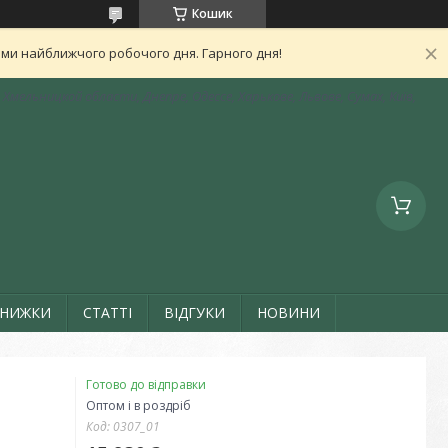
Кошик
ами найближчого робочого дня. Гарного дня!
Хмельницкой области, Днепре, Одессе, Харькове, Львове, Сумах, Київ,
ЗНИЖКИ
СТАТТІ
ВІДГУКИ
НОВИНИ
Готово до відправки
Оптом і в роздріб
Код:
0307_01