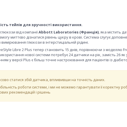
 шість тейпів для зручності використання.
глюкози від компанії
Abbott Laboratories (Франція)
, яка містить д
 змогу миттєво дізнатися рівень цукру в крові. Система слугує доповн
 вимірювання глюкози в інтерстиціальній рідині.
Style Libre 2 Plus тепер становить 15 днів, порівнюючи з моделлю Fr
 використання нової системи потребує 24 датчики на рік, замість 26 як 
ням у версії Plus є більш точне настроювання для пацієнтів із діабет
ово статися збій датчика, вплививши на точність даних.
ільність роботи системи, і ми не можемо гарантувати її коректну ро
ових рекомендацій і рішень