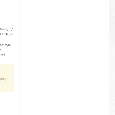
атчик, що
енням до
eeStyle
у
ом 2
боту.