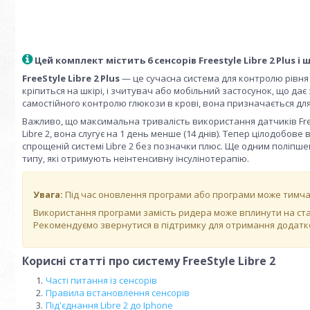
Цей комплект містить 6 сенсорів Freestyle Libre 2 Plus і
FreeStyle Libre 2 Plus
— це сучасна система для контролю рівня 
кріпиться на шкірі, і зчитувач або мобільний застосунок, що дає
самостійного контролю глюкози в крові, вона призначається для
Важливо, що максимальна тривалість використання датчиків Free
Libre 2, вона слугує на 1 день менше (14 днів). Тепер цілодобове
спрощеній системі Libre 2 без позначки плюс. Ще одним поліпшен
типу, які отримують неінтенсивну інсулінотерапію.
Увага:
Під час оновлення програми або програми може тимчас
Використання програми замість ридера може вплинути на стаб
Рекомендуємо звернутися в підтримку для отримання додатк
Корисні статті про систему FreeStyle Libre 2
Часті питання із сенсорів
Правила встановлення сенсорів
Під'єднання Libre 2 до Iphone