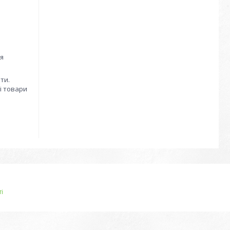
ля
ти.
і товари
і