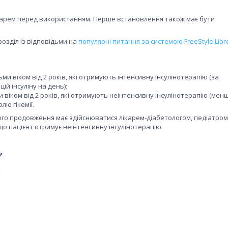
арем перед використанням. Перше встановлення також має бути
озділ із відповідьми на
популярні питання за системою FreeStyle Libr
тьми віком від 2 років, які отримують інтенсивну інсулінотерапію (за
ій інсуліну на день);
и віком від 2 років, які отримують неінтенсивну інсулінотерапію (менш
лю гікемії.
його продовження має здійснюватися лікарем-діабетологом, педіатром 
кщо пацієнт отримує неінтенсивну інсулінотерапію.