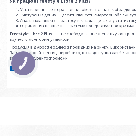
Як працює Freestyle Libre 2 Plus?
Установлення сенсора — легко фіксується на шкірі за допо
Зчитування даних — досить піднести смартфон або зчитува
Аналіз показників — застосунок надає детальну статистику
Отримання сповіщень — система попереджає про критичні 
Freestyle Libre 2 Plus –
— це свобода та впевненість у контролі
зручного моніторингу глюкози!
Продукція від Abbott є однією з провідних на ринку. Використання
Завдяки ціновій політиці виробника, вона доступна для більшост
завжди конкурентоспроможні!