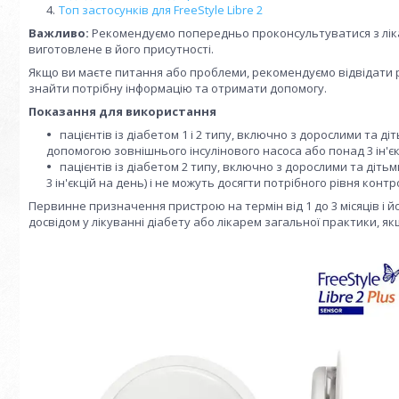
Топ застосунків для FreeStyle Libre 2
Важливо:
Рекомендуємо попередньо проконсультуватися з лік
виготовлене в його присутності.
Якщо ви маєте питання або проблеми, рекомендуємо відвідати р
знайти потрібну інформацію та отримати допомогу.
Показання для використання
пацієнтів із діабетом 1 і 2 типу, включно з дорослими та ді
допомогою зовнішнього інсулінового насоса або понад 3 ін'єкц
пацієнтів із діабетом 2 типу, включно з дорослими та дітьм
3 ін'єкцій на день) і не можуть досягти потрібного рівня контро
Первинне призначення пристрою на термін від 1 до 3 місяців і 
досвідом у лікуванні діабету або лікарем загальної практики, я