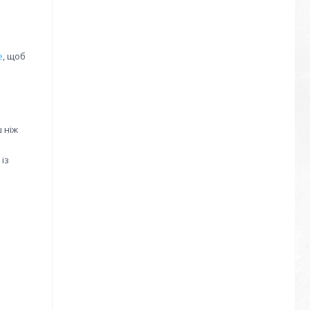
e
, щоб
 ніж
із