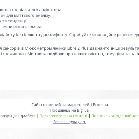
могою спеціального аплікатора.
ч для миттєвого аналізу.
 та тенденції.
зміни рівня глюкози.
 діабету без болю та дискомфорту. Спробуйте інноваційне рішення д
 сенсорів із глюкометром лінійки Libre 2 Plus дає найточніші результа
і споживачів. Ми також подбали про наших клієнтів, тому ціни на наш
Сайт створений на маркетплейсі
Prom.ua
Продавець на Bigl.ua
Товары для диабета |
Поскаржитися на контент
|
Політика конфіденційност
Select Language
▼