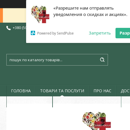
«Разрешите нам отправлять
уведомления о скидках и акциях».
Доброго дня 😊 Дякую, що написа
+380 (50) 773-07-72
+380 (73) 773-07-72
+380 (97) 773-07-72
Запретить
Раз
Powered by SendPulse
ГОЛОВНА
ТОВАРИ ТА ПОСЛУГИ
ПРО НАС
ДОС
ГАРАНТІЯ І СЕРВІС
ДОГОВІР ПУБЛІЧНОЇ ОФЕРТИ