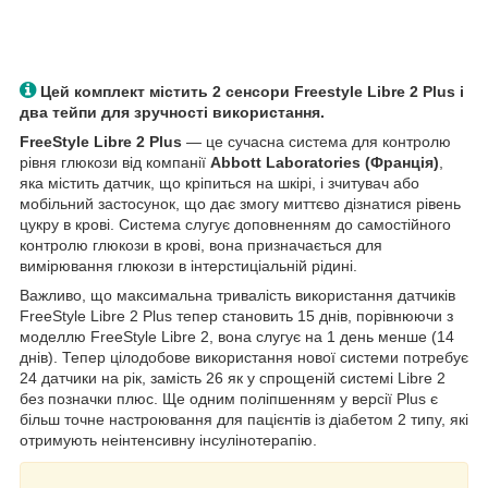
Цей комплект містить 2 сенсори Freestyle Libre 2 Plus і
два тейпи для зручності використання.
FreeStyle Libre 2 Plus
— це сучасна система для контролю
рівня глюкози від компанії
Abbott Laboratories (Франція)
,
яка містить датчик, що кріпиться на шкірі, і зчитувач або
мобільний застосунок, що дає змогу миттєво дізнатися рівень
цукру в крові. Система слугує доповненням до самостійного
контролю глюкози в крові, вона призначається для
вимірювання глюкози в інтерстиціальній рідині.
Важливо, що максимальна тривалість використання датчиків
FreeStyle Libre 2 Plus тепер становить 15 днів, порівнюючи з
моделлю FreeStyle Libre 2, вона слугує на 1 день менше (14
днів). Тепер цілодобове використання нової системи потребує
24 датчики на рік, замість 26 як у спрощеній системі Libre 2
без позначки плюс. Ще одним поліпшенням у версії Plus є
більш точне настроювання для пацієнтів із діабетом 2 типу, які
отримують неінтенсивну інсулінотерапію.