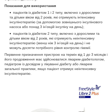
Показання для використання
пацієнтів із діабетом 1 і 2 типу, включно з дорослими
та дітьми віком від 2 років, які отримують інтенсивну
інсулінотерапію (за допомогою зовнішнього інсулінового
насоса або понад 3 ін'єкцій інсуліну на день);
пацієнтів із діабетом 2 типу, включно з дорослими та
дітьми віком від 2 років, які отримують неінтенсивну
інсулінотерапію (менш ніж 3 ін'єкцій на день) і не
можуть досягти потрібного рівня контролю гікемії.
Первинне призначення пристрою на термін від 1 до 3 місяців і
його продовження має здійснюватися лікарем-діабетологом,
педіатром із досвідом у лікуванні діабету або лікарем
загальної практики, якщо пацієнт отримує неінтенсивну
інсулінотерапію.