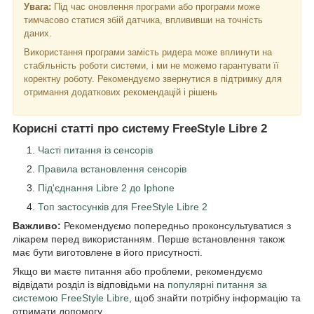
Увага:
Під час оновлення програми або програми може
тимчасово статися збій датчика, вплививши на точність
даних.
Використання програми замість ридера може вплинути на
стабільність роботи системи, і ми не можемо гарантувати її
коректну роботу. Рекомендуємо звернутися в підтримку для
отримання додаткових рекомендацій і рішень
Корисні статті про систему FreeStyle Libre 2
Часті питання із сенсорів
Правила встановлення сенсорів
Під'єднання Libre 2 до Iphone
Топ застосунків для FreeStyle Libre 2
Важливо:
Рекомендуємо попередньо проконсультуватися з
лікарем перед використанням. Перше встановлення також
має бути виготовлене в його присутності.
Якщо ви маєте питання або проблеми, рекомендуємо
відвідати розділ із відповідьми на
популярні питання за
системою FreeStyle Libre
, щоб знайти потрібну інформацію та
отримати допомогу.