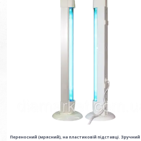
Переносний
(м
рясний
), на пластиковій підставці. Зручни