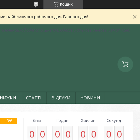
Кошик
ами найближчого робочого дня. Гарного дня!
Хмельницкой области, Днепре, Одессе, Харькове, Львове, Сумах, Київ,
ЗНИЖКИ
СТАТТІ
ВІДГУКИ
НОВИНИ
Днів
Годин
Хвилин
Секунд
–3%
0
0
0
0
0
0
0
0