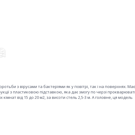
ьби з вірусами та бактеріями як у повітрі, так і на поверхнях. Має
укції з пластиковою підставкою, яка дає змогу по черзі прокварювати
імнат від 15 до 20 м2, за висоти стель 2,5-3 м. А головне, ця модель