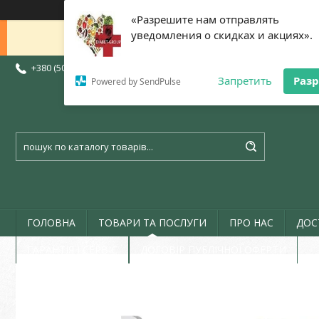
«Разрешите нам отправлять
уведомления о скидках и акциях».
Доброго дня 😊 Дякую, що написа
+380 (50) 773-07-72
+380 (73) 773-07-72
+380 (97) 773-07-72
Запретить
Раз
Powered by SendPulse
ГОЛОВНА
ТОВАРИ ТА ПОСЛУГИ
ПРО НАС
ДОС
ГАРАНТІЯ І СЕРВІС
ДОГОВІР ПУБЛІЧНОЇ ОФЕРТИ