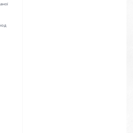
наної
ріод