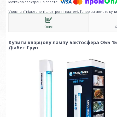
У компанії підключені електронні платежі. Тепер ви можете куп
Опис
Х
Купити кварцову лампу Бактосфера ОББ 15
Діабет Груп