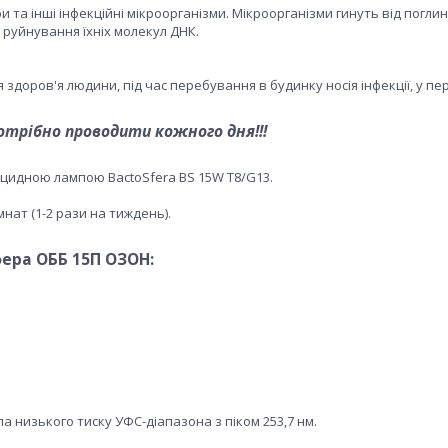
ори та інші інфекційні мікроорганізми. Мікроорганізми гинуть від погли
руйнування їхніх молекул ДНК.
доров'я людини, під час перебування в будинку носія інфекції, у пе
потрібно проводити кожного дня!!!
идною лампою BactoSfera BS 15W T8/G13.
ат (1-2 рази на тиждень).
ера ОББ 15П ОЗОН:
низького тиску УФС-діапазона з піком 253,7 нм.