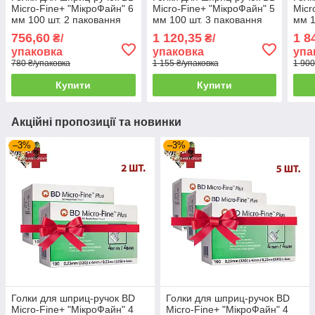
Micro-Fine+ "МікроФайн" 6
Micro-Fine+ "МікроФайн" 5
Micr
мм 100 шт. 2 паковання
мм 100 шт. 3 паковання
мм 1
756,60
1 120,35
1 8
₴/
₴/
упаковка
упаковка
упа
780 ₴/упаковка
1 155 ₴/упаковка
1 900
Купити
Купити
Акційні пропозиції та новинки
–3%
–3%
Голки для шприц-ручок BD
Голки для шприц-ручок BD
Micro-Fine+ "МікроФайн" 4
Micro-Fine+ "МікроФайн" 4