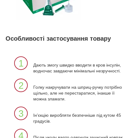
Особливості застосування товару
1
Дають змогу швидко вводити в кров інсулін,
водночас завдаючи мінімальні незручності.
2
Голку накручувати на шприц-ручку потрібно
щільно, але не перестаратися, інакше її
можна зламати.
3
Ін'єкцію виробляти безпечніше під кутом 45
градусів.
4
Після уколу варто одягнути захисний ковпак