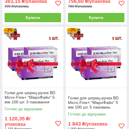
383,15
756,60
₴/упаковка
₴/упаковка
395 ₴/упаковка
780 ₴/упаковка
Купити
Купити
–3%
–3%
Голки для шприц-ручок BD
Micro-Fine+ "МікроФайн" 5
Голки для шприц-ручок BD
мм 100 шт. 3 паковання
Micro-Fine+ "МікроФайн" 5
мм 100 шт. 5 паковань
Готово до відправки
Готово до відправки
1 120,35
₴/
1 843
₴/упаковка
упаковка