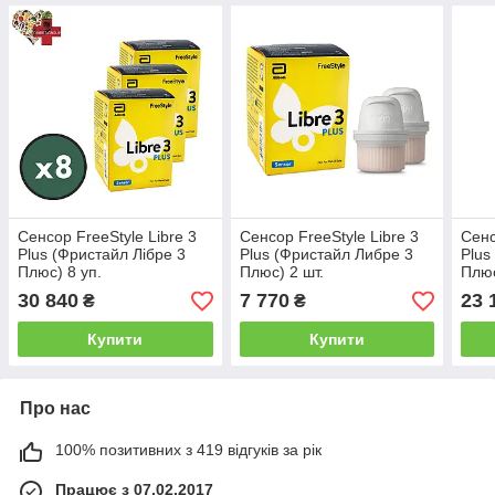
Сенсор FreeStyle Libre 3
Сенсор FreeStyle Libre 3
Сенс
Plus (Фристайл Лібре 3
Plus (Фристайл Либре 3
Plus
Плюс) 8 уп.
Плюс) 2 шт.
Плюс
30 840
7 770
23 
₴
₴
Купити
Купити
Про нас
100% позитивних з 419 відгуків за рік
Працює з 07.02.2017