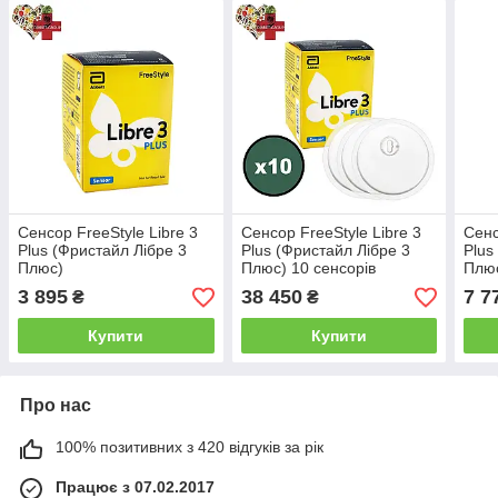
Сенсор FreeStyle Libre 3
Сенсор FreeStyle Libre 3
Сенс
Plus (Фристайл Лібре 3
Plus (Фристайл Лібре 3
Plus
Плюс)
Плюс) 10 сенсорів
Плюс
3 895
38 450
7 7
₴
₴
Купити
Купити
Про нас
100% позитивних з 420 відгуків за рік
Працює з 07.02.2017