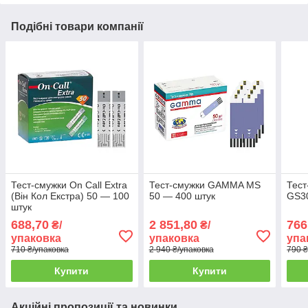
Подібні товари компанії
Тест-смужки On Call Extra
Тест-смужки GAMMA MS
Тест
(Він Кол Екстра) 50 — 100
50 — 400 штук
GS30
штук
688,70
2 851,80
766
₴/
₴/
упаковка
упаковка
упа
710 ₴/упаковка
2 940 ₴/упаковка
790 ₴
Купити
Купити
Акційні пропозиції та новинки