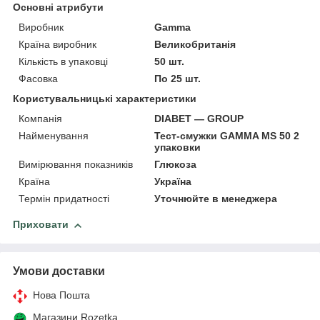
Основні атрибути
Виробник
Gamma
Країна виробник
Великобританія
Кількість в упаковці
50 шт.
Фасовка
По 25 шт.
Користувальницькі характеристики
Компанія
DIABET — GROUP
Найменування
Тест-смужки GAMMA MS 50 2
упаковки
Вимірювання показників
Глюкоза
Країна
Україна
Термін придатності
Уточнюйте в менеджера
Приховати
Умови доставки
Нова Пошта
Магазини Rozetka