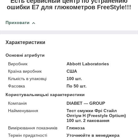
Есть сервисный центр по устранению
ошибки E7 для глюкометров FreeStyle!!!
Приховати
Характеристики
Основні атрибути
Виробник
Abbott Laboratories
Країна виробник
США
Кількість в упаковці
100 шт.
Фасовка
По 50 шт.
Користувальницькі характеристики
Компанія
DIABET — GROUP
Найменування
Тест смужки Фрі Стайл
Оптіум H (Freestyle Optium)
100 шт. 2 паковання
Вимірювання показників
Глюкоза
Термін придатності
Уточнюйте в менеджера