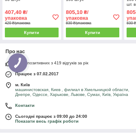
шт. 
407,40
805,10
805
₴/
₴/
упаковка
упаковка
упа
420 ₴/упаковка
830 ₴/упаковка
830 ₴
Купити
Купити
Про нас
100% позитивних з 419 відгуків за рік
Працює з 07.02.2017
м. Київ
машинистовская, Киев , филиал в Хмельницкой области,
Днепре, Одессе, Харькове, Львове, Сумах, Київ, Україна
Контакти
Сьогодні працює з 09:00 до 24:00
Показати весь графік роботи