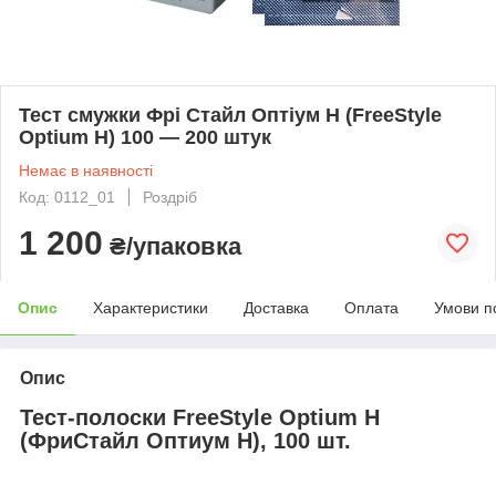
Тест смужки Фрі Стайл Оптіум Н (FreeStyle
Optium H) 100 — 200 штук
Немає в наявності
Код: 0112_01
Роздріб
1 200
₴/упаковка
Опис
Характеристики
Доставка
Оплата
Умови п
Опис
Тест-полоски FreeStyle Optium H
(ФриСтайл Оптиум Н), 100 шт.