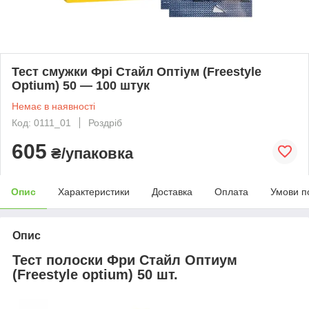
Тест смужки Фрі Стайл Оптіум (Freestyle
Optium) 50 — 100 штук
Немає в наявності
Код: 0111_01
Роздріб
605
₴/упаковка
Опис
Характеристики
Доставка
Оплата
Умови п
Опис
Тест полоски Фри Стайл Оптиум
(Freestyle optium) 50 шт.