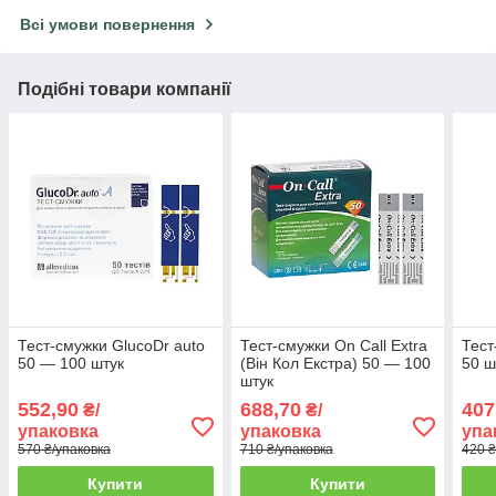
Всі умови повернення
Подібні товари компанії
Тест-смужки GlucoDr auto
Тест-смужки On Call Extra
Тест
50 — 100 штук
(Він Кол Екстра) 50 — 100
50 ш
штук
552,90
688,70
407
₴/
₴/
упаковка
упаковка
упа
570 ₴/упаковка
710 ₴/упаковка
420 ₴
Купити
Купити