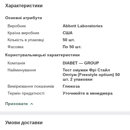
Характеристики
Основні атрибути
Виробник
Abbott Laboratories
Країна виробник
США
Кількість в упаковці
50 шт.
Фасовка
По 50 шт.
Користувальницькі характеристики
Компанія
DIABET — GROUP
Найменування
Тест смужки Фрі Стайл
Оптіум (Freestyle optium) 50
шт. 2 упаковки
Вимірювання показників
Глюкоза
Термін придатності
Уточнюйте в менеджера
Приховати
Умови доставки