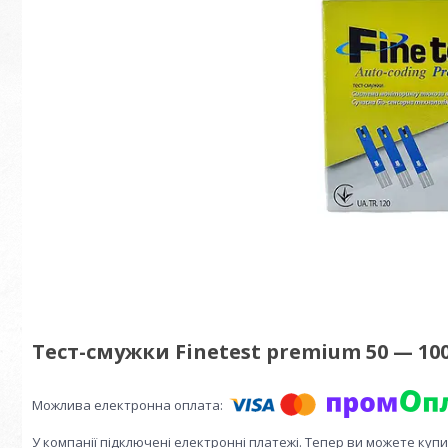
Тест-смужки Finetest premium 50 — 10
У компанії підключені електронні платежі. Тепер ви можете куп