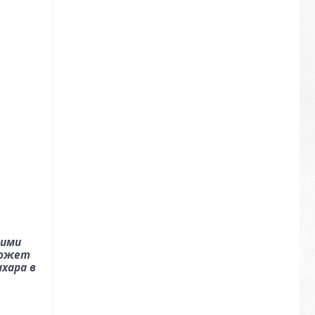
гими
 может
хара в