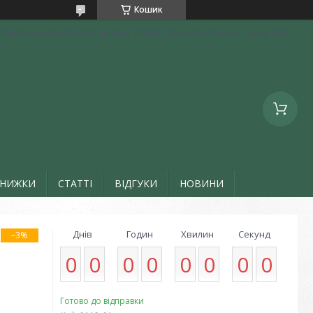
Кошик
Хмельницкой области, Днепре, Одессе, Харькове, Львове, Сумах, Київ,
ЗНИЖКИ
СТАТТІ
ВІДГУКИ
НОВИНИ
Днів
Годин
Хвилин
Секунд
–3%
0
0
0
0
0
0
0
0
Готово до відправки