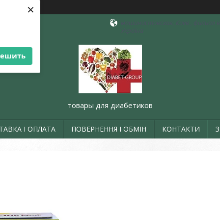
×
машинистовская, Киев , филиал в 
Україна
решить
товары для диабетиков
ТАВКА І ОПЛАТА
ПОВЕРНЕННЯ І ОБМІН
КОНТАКТИ