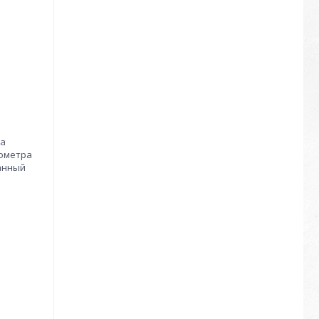
ца
кометра
данный