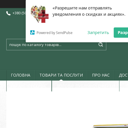
«Разрешите нам отправлять
+380 (50) 773-07-72
+380 (73) 773-07-72
+380 (97) 773-07-72
уведомления о скидках и акциях».
Запретить
Раз
Powered by SendPulse
ГОЛОВНА
ТОВАРИ ТА ПОСЛУГИ
ПРО НАС
ДОС
ГАРАНТІЯ І СЕРВІС
ДОГОВІР ПУБЛІЧНОЇ ОФЕРТИ