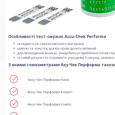
Особливості тест-смужок Accu-Chek Performa
складаються з високоякісного матеріалу
широкі та зону під зразок крові досить великий
для проведення аналізу, знадобиться приблизно 0.6 мкл кр
готовий результат отримаєте упродовж 5 секунд, залежно 
З якими глюкометрами Аку Чек Перформа також 
Акку-Чек Перформа Нано.
Акку-Чек Перформа Конект.
Акку-Чек Перформа Комбо.