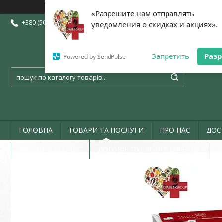
«Разрешите нам отправлять
+380 (50) 773-07-72
+380 (73) 773-07-72
+380 (97) 773-07-72
уведомления о скидках и акциях».
Запретить
Раз
Powered by SendPulse
ГОЛОВНА
ТОВАРИ ТА ПОСЛУГИ
ПРО НАС
ДОС
ГАРАНТІЯ І СЕРВІС
ДОГОВІР ПУБЛІЧНОЇ ОФЕРТИ