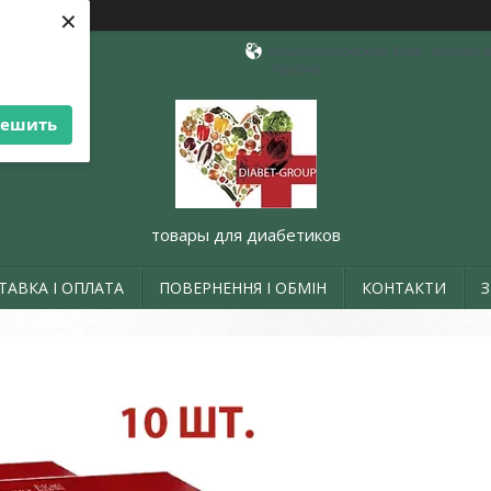
×
машинистовская, Киев , филиал в 
Україна
решить
товары для диабетиков
ТАВКА І ОПЛАТА
ПОВЕРНЕННЯ І ОБМІН
КОНТАКТИ