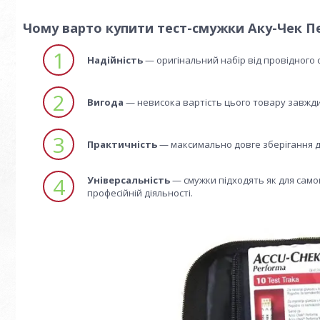
Чому варто купити тест-смужки Аку-Чек 
1
Надійність
— оригінальний набір від провідного с
2
Вигода
— невисока вартість цього товару завжди
3
Практичність
— максимально довге зберігання до
4
Універсальність
— смужки підходять як для самок
професійній діяльності.