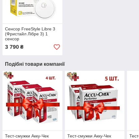
Сенсор FreeStyle Libre 3
(Фристайл Лібре 3) 1
сенсор
3 790
₴
Подібні товари компанії
Тест-смужки Акку-Чек
Тест-смужки Акку-Чек
Тест