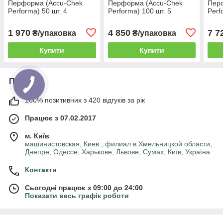
Перформа (Accu-Chek
Перформа (Accu-Chek
Пер
Performa) 50 шт. 4
Performa) 100 шт. 5
Perf
паковання
паковань
пако
1 970
4 850
7 7
₴/упаковка
₴/упаковка
Купити
Купити
Про нас
100% позитивних з 420 відгуків за рік
Працює з 07.02.2017
м. Київ
машинистовская, Киев , филиал в Хмельницкой области,
Днепре, Одессе, Харькове, Львове, Сумах, Київ, Україна
Контакти
Сьогодні працює з 09:00 до 24:00
Показати весь графік роботи