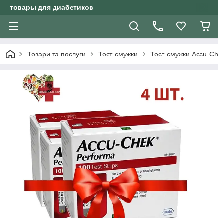
товары для диабетиков
Товари та послуги
Тест-смужки
Тест-смужки Accu-C