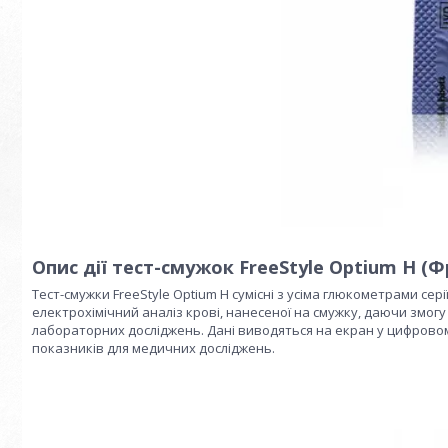
Опис дії тест-смужок FreeStyle Optium H (Ф
Тест-смужки FreeStyle Optium H сумісні з усіма глюкометрами се
електрохімічний аналіз крові, нанесеної на смужку, даючи змог
лабораторних досліджень. Дані виводяться на екран у цифровому
показників для медичних досліджень.