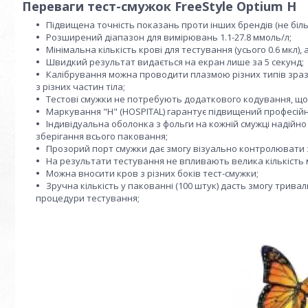
Переваги тест-смужок FreeStyle Optium H
Підвищена точність показань проти інших брендів (не біль
Розширений діапазон для вимірювань 1.1-27.8 ммоль/л;
Мінімальна кількість крові для тестування (усього 0.6 мкл
Швидкий результат видається на екран лише за 5 секунд;
Калібрування можна проводити плазмою різних типів зразків
з різних частин тіла;
Тестові смужки не потребують додаткового кодування, що 
Маркування "Н" (HOSPITAL) гарантує підвищений професійни
Індивідуальна оболонка з фольги на кожній смужці надійно 
зберігання всього паковання;
Прозорий порт смужки дає змогу візуально контролювати з
На результати тестування не впливають велика кількість 
Можна вносити кров з різних боків тест-смужки;
Зручна кількість у пакованні (100 штук) дасть змогу трив
процедури тестування;