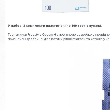
У наборі 3 комплекти пластинок (по 100 тест-смужок).
Тест-смужки Freestyle Optium H є новітньою розробкою провідног
призначені для точної діагностики рівня глюкози та кетонів у к