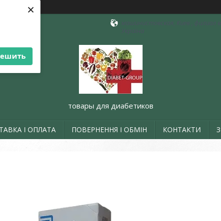
×
машинистовская, Киев , филиал в 
Україна
решить
товары для диабетиков
ТАВКА І ОПЛАТА
ПОВЕРНЕННЯ І ОБМІН
КОНТАКТИ