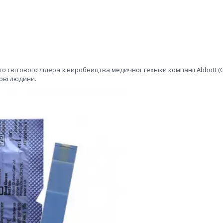
о світового лідера з виробництва медичної техніки компанії Abbott (С
рові людини.