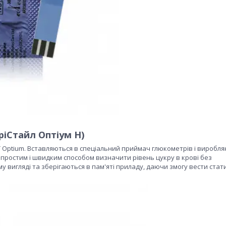
ріСтайл Оптіум Н)
рії Optium. Вставляються в спеціальний приймач глюкометрів і виробл
у простим і швидким способом визначити рівень цукру в крові без
 вигляді та зберігаються в пам'яті приладу, даючи змогу вести стат