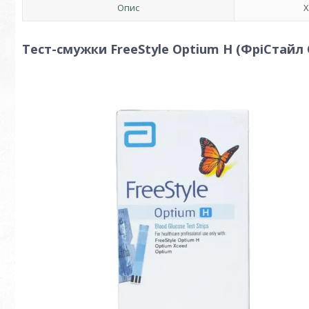
Опис
Х
Тест-смужки FreeStyle Optium H (ФріСтайл О