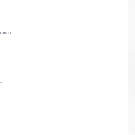
крові)
ть