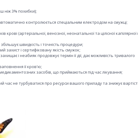
ш ніж 3% похибки);
), автоматично контролюється спеціальним електродом на смужці;
 крові (артеріальної, венозної, неонатальної та цілісної капілярної 
збільшує швидкість і точність процедури;
й захист і сертифіковану якість смужок;
захищає і неабияк продовжує термін її дії, дає можливість тривалого
аповнення її кров'ю;
медикаментозних засобів, що приймаються під час лікування;
алий час не турбуватися про ресурси вашого приладу та знижує вартіс