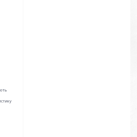
яють
истику