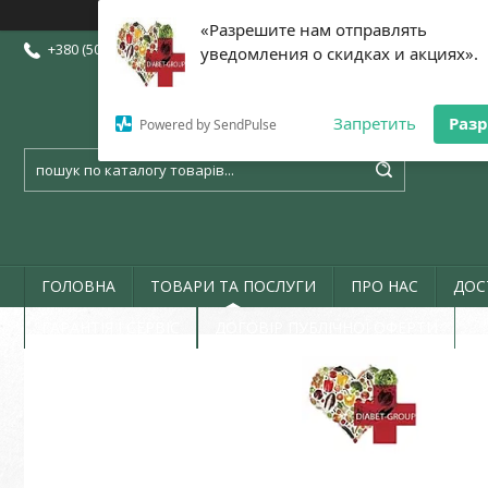
«Разрешите нам отправлять
+380 (50) 773-07-72
+380 (73) 773-07-72
+380 (97) 773-07-72
уведомления о скидках и акциях».
Запретить
Раз
Powered by SendPulse
ГОЛОВНА
ТОВАРИ ТА ПОСЛУГИ
ПРО НАС
ДОС
ГАРАНТІЯ І СЕРВІС
ДОГОВІР ПУБЛІЧНОЇ ОФЕРТИ