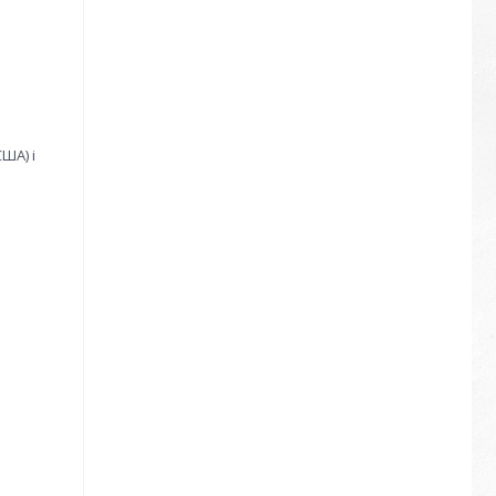
ША) і